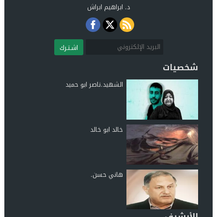
د. ابراهيم ابراش
اشـتـرك
شخصيات
الشهيد.ناصر ابو حميد
خالد ابو خالد
هاني حسن.
الأرشيف