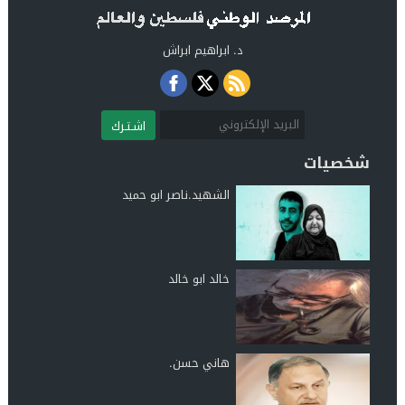
د. ابراهيم ابراش
اشـتـرك
شخصيات
الشهيد.ناصر ابو حميد
خالد ابو خالد
هاني حسن.