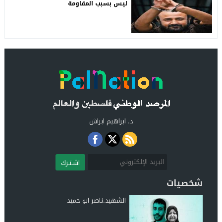
ليس بسبب المقاومة
د. ابراهيم ابراش
اشـتـرك
شخصيات
الشهيد.ناصر ابو حميد