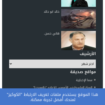
خالد ابو خالد
هاني حسن.
الأرشيف
مواقع صديقة
سما الإخبارية
المركز الفلسطيني الأوروبي للإعلام "بالوميديا"
هذا الموقع يستخدم ملفات تعريف الارتباط "الكوكيز"
مركز الناطور للدراسات والأبحاث
لمنحك أفضل تجربة ممكنة.