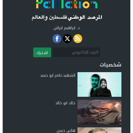
د. ابراهيم ابراش
اشـتـرك
شخصيات
الشهيد.ناصر ابو حميد
خالد ابو خالد
هاني حسن.