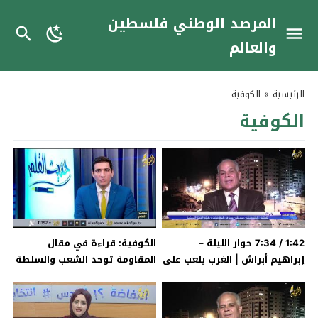
المرصد الوطني فلسطين
والعالم
الرئيسية
»
الكوفية
الكوفية
1:42 / 7:34 حوار الليلة –
الكوفية: قراءة في مقال
إبراهيم أبراش | الغرب يلعب على
المقاومة توحد الشعب والسلطة
التناقضات وتصريحات كوشنر
تفرقه
موجهة لأي طرف فلسطيني
يقبل بها