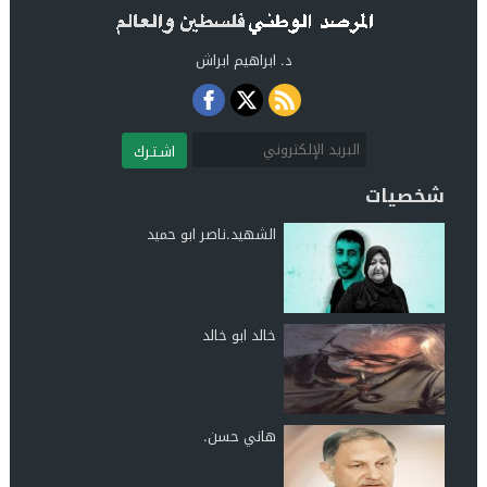
د. ابراهيم ابراش
اشـتـرك
شخصيات
الشهيد.ناصر ابو حميد
خالد ابو خالد
هاني حسن.