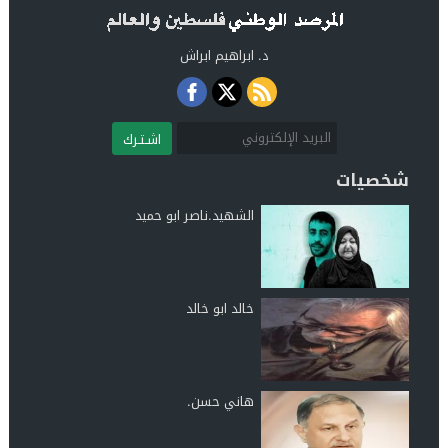
د. ابراهيم ابراش
اشـتـرك
شخصيات
الشهيد.ناصر ابو حميد
خالد ابو خالد
هاني حسن.