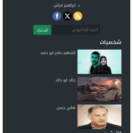
د. ابراهيم ابراش
اشـتـرك
شخصيات
الشهيد.ناصر ابو حميد
خالد ابو خالد
هاني حسن.