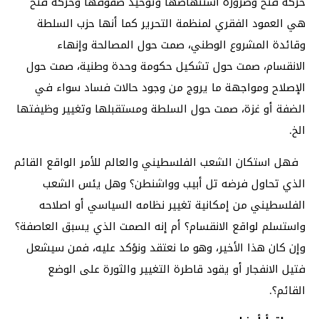
حركة فتح وضرورة استنهاضها وتوحيد صفوفها وحركة فتح
هي العمود الفقري لمنظمة التحرير كما أنها حزب السلطة
وقائدة المشروع الوطني، صمت حول المصالحة وإنهاء
الانقسام، صمت حول تشكيل حكومة وحدة وطنية، صمت حول
الإصلاح ومواجهة ما يروج من وجود حالات فساد سواء في
الضفة أو غزة، صمت حول السلطة ومستقبلها وتغيير وظيفتها
الخ.
فهل استكان الشعب الفلسطيني والعالم للأمر الواقع القائم
الذي تحاول فرضه تل أبيب وواشنطن؟ وهل يئس الشعب
الفلسطيني من إمكانية تغيير نظامه السياسي أو اصلاحه
واستسلم لواقع الانقسام؟ أم إنه الصمت الذي يسبق العاصفة؟
وإن كان هذا الأخير، وهو ما نعتقد ونؤكد عليه، فمن سيشعل
فتيل الانفجار أو يقود قاطرة التغيير والثورة على الوضع
القائم؟.