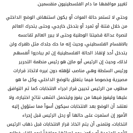
تغيير مواقفها ما دام الفلسطينيون منقسمين.
وحتي لا تستمر حالة الموات أو يكون استنهاض الوضع الداخلي
من خلال فتنة أو تمرد أو بتدخل خارجي، وحتى يتحرك العالم
لنصرة عدالة قضيتنا الوطنية وحتى لا يبرر العالم تقاعسه
بالانقسام الفلسطيني، وحيث إنه ما حك جلدك مثل ظفرك ولن
يتدخل أحد لإنقاذ الحالة الفلسطينية إن لم يبادروا أنفسهم
لذلك، وحيث إن الرئيس أبو مازن هو رئيس منظمة التحرير
ورئيس السلطة وهي مناصب تؤهله دون غيره لاتخاذ قرارات
مصيرية وخصوصا فيما يتعلق بالوضع الداخلي، وكل ما هو
مطلوب من الرئيس تحيين قرار اجراء الانتخابات كما تم التوافق
عليها وليفوز فيها من يفوز وليتحمل الشعب نتائج اختياره، ولا
نعتقد أن الوضع بعد الانتخابات سيكون أسوأ مما ستؤول إليه
الأمور إن استمرت على حالها أو رحل الرئيس قبل إجراء
انتخابات، ونتمنى أن يتم اتخاذ قرار الانتخابات قبل ذهاب الرئيس
للأمم المتحدة أو يكون يوم إجرائها موافقاً ليوم إلقاء خطابه