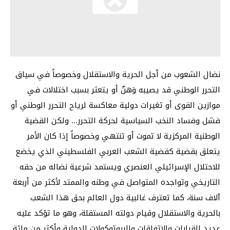
نضال الشعوب من أجل الحرية والاستقلال وخصوصاً في سياق
التحرر الوطني قد يصيبه وَهنٌ أو يتعثر بسبب اختلالات في
موازين القوى أو تغيرات دولية معاكسة لرياح التحرر الوطني أو
فشل وفساد النخب السياسية لحركة التحرر… ولكن القضية
الوطنية المركزية لا تموت أو تنتهي وخصوصاً إذا كان الأمر
يتعلق بقضية كقضية الشعب العربي الفلسطيني الذي يخضع
للاحتلال الإسرائيلي العنصري ويستمد شرعية نضاله من حقه
التاريخي وتواجده المتواصل في وطنه والممتد لأكثر من أربعة
آلاف سنة، كما تعترف غالبية دول العالم بحق هذا الشعب
بالحرية والاستقلال وقيام دولته المستقلة، وهو ما تؤكد عليه
عديد القرارات والاتفاقات والبروتوكولات الدولية وأكثر من مائة