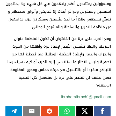
ومسؤولين يعتقدون أنهم يفهمون في كل شيء ولا يحتاجون
لمثقفين ومفكرين ومراكز أبحاث إلا كديكور وأبواق تمجدهم و
تسبِّح بحمدهم، ونادراً ما تجد مثقفين ومفكرين عرب يدافعون
عن منظمة التحرير والسلطة والمشروع الوطني.
ومع الحرب على غزة من المُفترض أن تكون المنظمة عنوان
المرحلة واليها تشخص الأبصار لإنقاذ غزة وأهلها من الموت
والخراب والدمار ولإنقاذ القضية الوطنية مما يُخطط لها من
تصفية وليس انتظار ما ستنتهي إليه الحرب أو كيف سينهيها
نتنياهو منفردا أو بالتنسيق مع حركة حماس ومحور المقاومة
ضمن صفقة لن تقتصر على غزة بل ستشمل كل القضية
الوطنية؟
Ibrahemibrach1@gmail.com