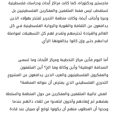
ماجستير ودكتوراه، كما كانت مراكز أبحاث ودراسات فلسطينية
تستقطب ليس فقط المثقفين والمفكرين الفلسطينيين بل
وعربا وأجانب أيضا، وكانت منظمة التحرير تفتخر بهؤلاء الذين
يدافعون عن الثقافة والهوية والرواية الفلسطينية في كل
العالم والقيادة تحترمهم وتقدم لهم كل التسهيلات لمواصلة
ابداعهم حتى وإن كانوا يخالفونها الرأي.
أما اليوم فأين مركز التخطيط ومركز الأبحاث وما تسمى
الصحافة الوطنية؟ وأين وكالة وفا الخ؟ أين المثقفون
والمفكرون الفلسطينيون والعرب الذين يدافعون عن المشروع
التحرري الفلسطيني الذي يفترض أن عنوانه المنظمة؟
انفض غالبية المثقفين والمفكرين من حول المنظمة والسلطة
بعضهم تم إبعادهم وآخرون ابتعدوا من تلقاء ذاتهم عندما
وجدوا أن المطلوب منهم أن يكونوا توابع أو صبيان عند قادة