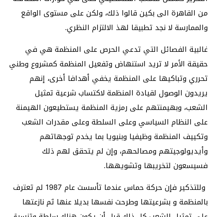
من القاهرة الى بكين قالوا ذلك، ولكن على مستوى الواقع
والممارسة لا نجد تطبيقا لهذ الالتزام النظري.
غالبية الفصائل التي تدعي الحرص على المنظمة هي في
حقيقة الأمر لا تريد استنهاض وتفعيل المنظمة كمشروع وطني
تحرري وتباكيها على المنظمة يخفي أهدافا أخرى، إنهم
يريدون الوصول لقيادة المنظمة لاكتساب شرعية تمثيل
الشعب، وبهيمنتهم على رمزية المنظمة يستطيعون الهيمنة
على النظام السياسي وعلى السلطة وعلى مقدرات الشعب
وتكييف المنظمة وظيفيا وبنيويا بما يخدم توجهاتهم
وأيديولوجيتهم ومصالحهم، وإن لم يتحقق لهم ذلك
فسيسعون لتخريبها وتشويهها.
وللتذكير فإن حركة حماس عندما تأسست عام 1987 لم تعترف
بالمنظمة و بشرعيتها وطرحت نفسها بديلا عنها ثم نازعتها
على تمثيل الشعب كل ذلك قبل أن يكون هناك سلطة وتنسيق