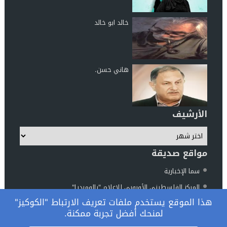
خالد ابو خالد
هاني حسن.
الأرشيف
مواقع صديقة
سما الإخبارية
المركز الفلسطيني الأوروبي للإعلام "بالوميديا"
هذا الموقع يستخدم ملفات تعريف الارتباط "الكوكيز"
مركز الناطور للدراسات والأبحاث
لمنحك أفضل تجربة ممكنة.