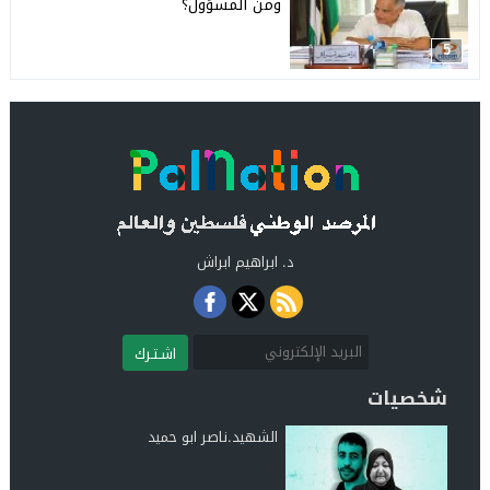
ومن المسؤول؟
5
د. ابراهيم ابراش
اشـتـرك
شخصيات
الشهيد.ناصر ابو حميد