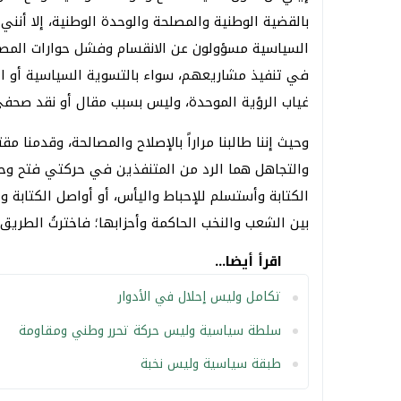
بالقضية الوطنية والمصلحة والوحدة الوطنية، إلا أنني
السياسية مسؤولون عن الانقسام وفشل حوارات المص
في تنفيذ مشاريعهم، سواء بالتسوية السياسية أو ا
غياب الرؤية الموحدة، وليس بسبب مقال أو نقد صحفي
وحيث إننا طالبنا مراراً بالإصلاح والمصالحة، وقدمنا
والتجاهل هما الرد من المتنفذين في حركتي فتح وحم
الكتابة وأستسلم للإحباط واليأس، أو أواصل الكتابة و
بين الشعب والنخب الحاكمة وأحزابها؛ فاخترتُ الطريق ا
اقرأ أيضا...
تكامل وليس إحلال في الأدوار
سلطة سياسية وليس حركة تحرر وطني ومقاومة
طبقة سياسية وليس نخبة