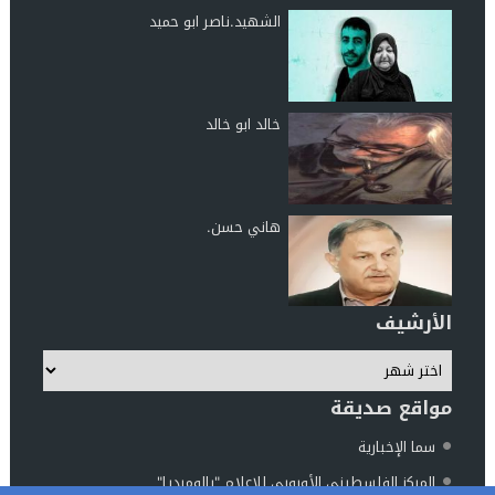
الشهيد.ناصر ابو حميد
خالد ابو خالد
هاني حسن.
الأرشيف
مواقع صديقة
سما الإخبارية
المركز الفلسطيني الأوروبي للإعلام "بالوميديا"