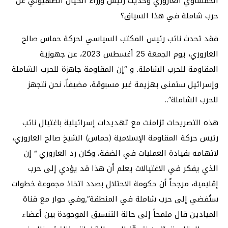
الحمساوي العاروري وحديث رئيس وزراء الكيان الصهيوني عن
حرب شاملة في هذا السياق؟
فقد تحدث نائب رئيس المكتب السياسي لحركة حماس صالح
العاروري، يوم الجمعة 25 أغسطس 2023، عن جهوزية
المقاومة للحرب الشاملة. و “إن المقاومة جاهزة للحرب الشاملة
وإسرائيل ستمنى بهزيمة غير مسبوقة، مضيفاً، نحن نتجهز
للحرب الشاملة”..
هذه التصريحات تزامنت مع تهديدات إسرائيلية باغتيال نائب
رئيس حركة المقاومة الإسلامية (حماس) الشيخ صالح العاروري،
لاتهامه بقيادة العمليات في الضفة، وكان رد العاروري
إن
“
الذي يفكر في الاغتيالات يعلم أن هذا قد يؤدي إلى حرب
إقليمية، مرجحاً أن حكومة الاحتلال بصدد اتخاذ مجموعة خطوات
ستُفضي إلى حرب شاملة في المنطقة”,وفي حوار مع قناة
الميادين قال ملمحاً إلى حالة التنسيق الموجودة بين أعضاء