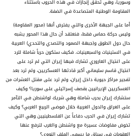
وسوريا، وهي تحقق إنجازات في هذه الحروب باستثناء
المقاومة الوطنية المتصاعدة في الضفة.
أما على الجبهة الأخرى والتي يفترض أنها (محور المقاومة)
وليس حركة حماس فقط، فنعتقد أن حال هذا المحور يشبه
حال دول الطوق و(جبهة الصمود والتصدي والتحدي) العربية
في الستينيات والسبعينيات. فكيف ستكون حرباً شاملة للرد
على اغتيال العاروري تشارك فيها إيران التي لم ترد على
اغتيال قاسم سليماني أكبر قادتها العسكريين، ولم ترد بعد
تفجير مراكز حيوية داخل إيران، ولم ترد على مقتل العشرات من
العسكريين الإيرانيين بقصف إسرائيلي على سوريا؟ وكيف
ستشارك إيران بحرب شاملة وهي شريك لواشنطن في التآمر
على العراق والدول العربية خلال فوضى الربيع العربي؟ وكيف
تشارك إيران في الحرب دفاعاً عن الفلسطينيين وهي التي
تخوض مفاوضات عسيرة مع واشنطن والغرب لترفع عنها
العقوبات في سياق ما يسمى الملف النووي؟