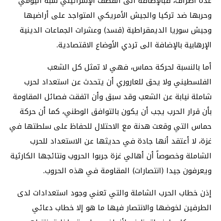
عدة أطراف، فبالإضافة الى القصف الإسرائيلي شبه اليومي
وحربها ضد تركيا والجيش الأمريكي المتواجد على أراضيها
وجيش سوريا الديمقراطية (قسد) وعشرات الجماعات الدينية
الإرهابية بالإضافة الى تردي الأوضاع الاقتصادية.
أما بالنسبة لحركة حماس، فهي لا تمثل كل الشعب
الفلسطيني ولا يحق للعاروري أن يتحدث عن استعداد لحرب
شاملة نيابة عن الشعب وقد سبق وأن اتفقت فصائل المقاومة
بأن قرار الحرب يجب أن يكون بالتوافق الوطني، كما أن حركة
حماس التي وقعت هدنة مع الاحتلال للحفاظ على سلطتها في
غزة، لا أعتقد أنها جادة في حديثها عن الاستعداد للحرب
الشاملة وخصوصاً أن أهالي غزة جربوا الحروب ونتائجها الكارثية
ويعرفون جيدا (انتصارات) المقاومة في هذه الحروب.
إذن خطاب الحرب الشاملة والتي تعني وجود استعدادات لدى
الطرفين لخوضها والانتصار فيها ما هو إلا خطاب دعائي