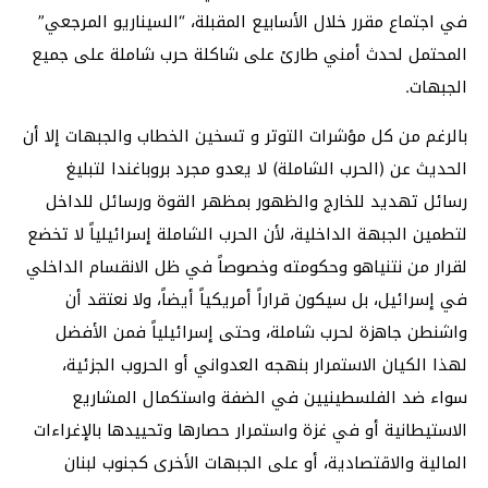
في اجتماع مقرر خلال الأسابيع المقبلة، “السيناريو المرجعي”
المحتمل لحدث أمني طارئ على شاكلة حرب شاملة على جميع
الجبهات.
بالرغم من كل مؤشرات التوتر و تسخين الخطاب والجبهات إلا أن
الحديث عن (الحرب الشاملة) لا يعدو مجرد بروباغندا لتبليغ
رسائل تهديد للخارج والظهور بمظهر القوة ورسائل للداخل
لتطمين الجبهة الداخلية، لأن الحرب الشاملة إسرائيلياً لا تخضع
لقرار من نتنياهو وحكومته وخصوصاً في ظل الانقسام الداخلي
في إسرائيل، بل سيكون قراراً أمريكياً أيضاً، ولا نعتقد أن
واشنطن جاهزة لحرب شاملة، وحتى إسرائيلياً فمن الأفضل
لهذا الكيان الاستمرار بنهجه العدواني أو الحروب الجزئية،
سواء ضد الفلسطينيين في الضفة واستكمال المشاريع
الاستيطانية أو في غزة واستمرار حصارها وتحييدها بالإغراءات
المالية والاقتصادية، أو على الجبهات الأخرى كجنوب لبنان