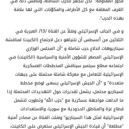
محور المقاومة: “نحن نتجهّز للحرب الشاملة، ونناقش ذلك في
الغرف المغلقة مع كل الأطراف والمكوّنات، التي لها علاقة
بهذه الحرب”.
و في الجانب الإسرائيلي ونقلاً عن القناة /13/ العبرية في
الثلاثين من أغسطس أن نتنياهو دعل لاجتماع (الكبيت) لمناقشة
سيناريوهات اندلاع حرب شاملة و “أن المجلس الوزاري
الإسرائيلي المصغر للشؤون الأمنية والسياسية (الكابينت) في
اجتماعه مطلع سبتمبر سيناقش المخططات العسكرية
الإسرائيلية للتعامل مع معركة شاملة محتملة على جبهات
متعددة” و “أن الجيش الإسرائيلي يسعى لوضع مخطط
لسيناريو محتمل، يشمل تقديرات حول التهديدات المحتملة إذا
ما اندلعت مواجهة عسكرية مع “حزب الله” وتطورت لتشمل
قطاع غزة والمناطق الحدودية مع سوريا، والاستعدادات
الإسرائيلية لمثل هذا السيناريو” ونقلت القناة عن مصادر أمنية
“مطلعة” أن قيادة الجيش الإسرائيلي ستعرض على الكابينت،