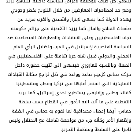
يسعى كل طرف لتوظيفه لأغراض سياسية داخلية. نتنياهو يريد
وضع حد لمظاهرات المعارضين من خلال التلويح بخطر وجودي
يهدد الدولة كما يسعى لابتزاز واشنطن والغرب بمزيد من
صفقات السلاح والمال كما يريد التغطية على جرائم حكومته
تجاه الفلسطينيين وعلى الانتقادات والمعارضات المتصاعدة ضد
السياسة العنصرية لإسرائيل في الغرب وتضليل الرأي العام
المحلي والدولي قبيل شنه حربا شاملة على الفلسطينيين في
الضفة، وبالنسبة للعاروري فيسعى الى تثبيت حضوره داخل
حركة حماس كزعيم صاعد وواعد في ظل تراجع مكانة القيادات
التقليدية التي استقر أغلبها في تركيا وقطر، وفلسطينيا
كقائد وطني وإقليمي يستطيع تحدي إسرائيل، كما يريد
التغطية على ما آلت اليه الأمور في القطاع بسبب سلطة
حماس، أيضا إعطاء مصداقية لما تقوم به حماس في الضفة
وإظهار الأمر وكأنه جزء من مواجهة شاملة مع الاحتلال وليس
تآمرا على السلطة ومنظمة التحرير.