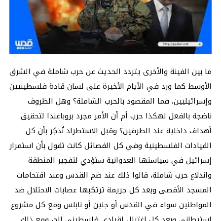
ما بين الفينة والأخرى يتردد الحديث عن حرب شاملة في الشرق
الأوسط كما ورد في الأيام الأخيرة على لسان قادة فلسطينيين
وإسرائيليين، فما المقصود بالحرب الشاملة؟ وهل الظروف
ناضجة بالفعل لهكذا حرب أم أن الأمر مجرد بروباغندا لتحقيق
أهداف داخلية عند الطرفين؟ وقبل الاستطراد نُذكِر بأن كل
القيادات الفلسطينية وفي كل الفصائل كانت تقول بأن استمرار
إسرائيل في سياستها العدوانية ستؤدي لتفجير المنطقة
واندلاع حرب شاملة، قالوا ذلك عند ضم القدس وعند اقتحامات
المسجد الأقصى وبعد كل جريمة ترتكبها عصابات الاحتلال ضد
المواطنين سواء في القدس أو جنين أو نابلس ومع كل مشروع
استيطاني وبعد كل اغتيال لقيادي فلسطيني الخ، ومع ذلك