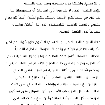
واللا سلم)، ولكنها حرب مفتوحة ومتواصلة بالنسبة
للإسرائيليين الذين لا يلتزمون بأي اتفاقات أو يفسرونها بما
يتوافق مع عقيدتهم الأمنية ومفهومهم للأمن، أيضاً هو صراع
مفتوح بالنسبة للشعب الفلسطيني في كل أماكن تواجده
خصوصاً في الضفة الغربية.
معادلة أو حالة (اللا حرب واللا سلم) لا تدوم طويلاً وتسمح لكل
الأطراف بتعظيم قوتهم وتقوية الجبهة الداخلية انتظاراً
للحظة الحاسمة لكسر هذه المعادلة إما بتوقيع اتفاقية سلام
أو بالحرب، وحيث إنه في حالة الصراع الإسرائيلي الفلسطيني لا
توجد مؤشرات على إمكانية تسوية سياسية تنهي الصراع،
بالرغم من مبالغة البعض الساذجة بأن التطبيع السعودي
سيتزامن مع تسوية سياسية وإنهاء حالة الصراع، في هذه
الحالة فاحتمال الحرب هو الأقرب، ولكن السؤال متى ستكون
الحرب؟ وشكل الحرب وأطرافها؟ وأين نضع حديث القيادي