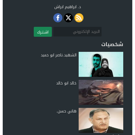
د. ابراهيم ابراش
اشـتـرك
شخصيات
الشهيد.ناصر ابو حميد
خالد ابو خالد
هاني حسن.