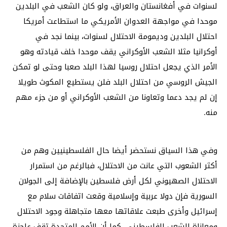
لسنوات في أفغانستان والعراق، ولو كان الشعب في البلدين
موحدا في مواجهة العدوان الأمريكي ما استطاعت أمريكا
احتلال البلدين وديمومة الاحتلال لسنوات، بينما نجد في
أوكرانيا مثلا الشعب الأوكراني يقف موحدا خلف قيادته وهو
الأمر الذي يجعل احتلال روسيا لهذا البلد صعبا وحتى لو تمكن
الجيش الروسي من احتلال البلد فلن يستطيع المكوث طويلا
إن لم يجد دعما وتعاونا من الشعب الأوكراني أو من جزء مهم
منه.
وفي هذا السياق نستحضر أيضا حال الفلسطينيين وهم من
أكثر الشعوب التي عانت من الاحتلال، فبالرغم من استمرار
الاحتلال الصهيوني لكل أرض فلسطين بالإضافة إلى الجولان
السورية فإن دولا عربية وإسلامية وقعت اتفاقات سلام مع
إسرائيل وأخرى طبعت علاقاتها معها متجاهلة وجود الاحتلال
ومعاناة الشعب الفلسطيني، كما أن الأمم المتحدة تقف عاجزة