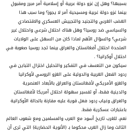
بسببها؟ وهل إن غزو دولة عربية أو إسلامية أمر مبرر ومقبول
بينما غزو دولة غربية ومسيحية أمر لا يجوز؟ وما سبب هذا
الغضب الغربي والتجنيد والتجييش العسكري والاقتصادي
والسياسي ضد روسيا؟ وهل هناك احتلال شرعي واحتلال غير
شرعي؟ والسؤال الأهم لماذا كان من السهل على الولايات
المتحدة احتلال أفغانستان والعراق بينما تجد روسيا صعوبة في
احتلال أوكرانيا؟ .
سيكون من التعسف في التفكير والتحليل اختزال التباين في
ردود الفعل الغربية والدولية على الغزو الروسي لأوكرانيا
والغزو الأمريكي لأفغانستان والعراق بالأبعاد العنصرية
والدينية فقط، أو تفسير سهولة احتلال أمريكا لأفغانستان
والعراق وغياب ردود فعل قوية عليه مقارنة بالحالة الأوكرانية
باعتبارات عسكرية فقط.
نعم، للغرب تاريخ أسود مع العرب والمسلمين ومع شعوب العالم
الثالث وما زال الغرب محكوما بـ (الأنوية الحضارية) التي ترى أن