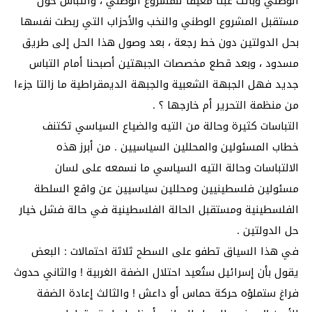
الوطني وباتت عبئا معيقا للمشروع الوطني ، والتباس حول
مستقبل المشروع الوطني والنخب والأحزاب التي ربطت نفسها
بحل الدولتين دون خط رجعة ، بعد وصول هذا الحل إلى طريق
مسدود ، وبعد قطع مخصصات الجبهتين أصبحنا أمام التباس
جديد فهل الجبهة الشعبية والجبهة الديمقراطية ما زالتا جزءا
من منظمة التحرير أم خارجها ؟ .
التباسات كثيرة وحالة من التيه والضياع السياسي تكتنف
خطاب المسئولين والمحللين السياسيين . من أبرز هذه
الالتباسات وحالة التيه السياسي ما نسمعه على لسان
مسئولين فلسطينيين ومحللين سياسيين عن واقع السلطة
الفلسطينية ومستقبل الحالة الفلسطينية في حالة فشل خيار
حل الدولتين .
في هذا السياق تطفو على السطح ثلاثة احتمالات : البعض
يقول بأن إسرائيل ستُعيد احتلال الضفة الغربية ! والثاني حدوث
فراغ ستملؤه حركة حماس أو داعش ! والثالث إعادة الضفة