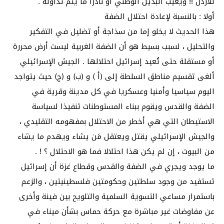
للأردن !! ويغيب البديل الوطني أو نادرا ما يتم تداوله .
أولا : بالنسبة لإعادة احتلال الضفة
هذا الحديث لا يخلو إما من سذاجة أو تضليل في التفكير
والتحليل ، لسبب بسيط هو أن الضفة الغربية ليست أرض محررة
أو مستقلة حتى تُعيد إسرائيل احتلالها . الجيش الإسرائيلي
ألغى تقسيم مناطق السلطة إلى (أ ) و (ب) و (ج) حيث يتواجد
اليوم سياسيا وأمنيا وعسكريا في كل مدينة وقرية في
الضفة والقدس ويقوم ببناء المستوطنات تنفيذا لسياسة
الاستيطان التي هي أخطر من الاحتلال بمفهومه التقليدي ،
والجيش الإسرائيلي يقتل ويعتقل مَن يشاء ويهدم ما يشاء
من البيوت ، إن لم يكن هذا احتلالا فما هو الاحتلال ؟ ! .
ما يوجد ويجري في الضفة والقدس وقطاع غزة أن إسرائيل
تستفيد من وجود سلطتين وحكومتين فلسطينيتين ، والزعم
باستمرار مساعي التسوية السلمية والتلويح بين فينة وأخرى
عن مفاوضات غير مباشرة مع حركة حماس بشأن ميناء في