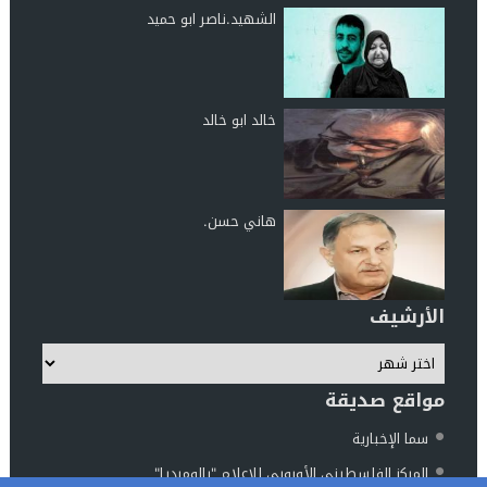
الشهيد.ناصر ابو حميد
خالد ابو خالد
هاني حسن.
الأرشيف
مواقع صديقة
سما الإخبارية
المركز الفلسطيني الأوروبي للإعلام "بالوميديا"