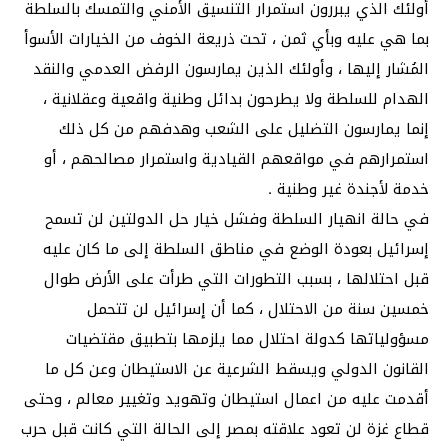
أولئك الذي يبررون استمرار التنسيق الأمني والتمسك بالسلطة
بما هي عليه وبأي ثمن ، تحت ذريعة الخوف من الخيارات الأسوأ
المُشار إليها ، وأولئك الذين يمارسون الرفض العدمي والنقد
الهدام للسلطة ولا يطرحون بدائل وطنية واقعية وعقلانية ،
إنما يمارسون التضليل على الشعب وهدفهم من كل ذلك
استمرارهم في مواقعهم القيادية واستمرار مصالحهم ، أو
خدمة لأجندة غير وطنية .
في حالة انهيار السلطة وفشل خيار حل الدولتين لن تسمح
إسرائيل بعودة الوضع في مناطق السلطة إلى ما كان عليه
قبل احتلالها ، بسبب التطورات التي طرأت على الأرض طوال
خمسين سنة من الاحتلال ، كما أن إسرائيل لن تتحمل
مسؤولياتها كدولة احتلال مما يلزمها بتطبيق مقتضيات
القانون الدولي ويسقط الشرعية عن الاستيطان وعن كل ما
أقدمت عليه من اعمال استيطان وتهويد وتغيير معالم ، وحتى
قطاع غزة لن تعود علاقته بمصر إلى الحالة التي كانت قبل حرب