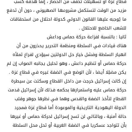
قطاع غزة أو تسهيلات تخفف من الحصار ، إنما هدفه كسب
مزيد من الوقت لتستكمل مشروعها الصهيوني ، دون أن تدفع
ما يُوجبه عليها القانون الدولي كدولة احتلال من استحقاقات
للشعب الخاضع للاحتلال .
ثانيا : بالنسبة لفزاعة حركة حماس وداعش
هناك قيادات في السلطة ومنظمة التحرير يحذرون من أن
انهيار السلطة وفشل خيار حل الدولتين سيؤدي لفراغ تملأه
حركة حماس أو تنظيم داعش ، وهو تحليل يجانبه الصواب إن لم
يكن مضلِلا أيضا ، لأن الوضع في الضفة غيره في قطاع غزة .
إن كانت إسرائيل خرجت من داخل القطاع وسكتت عن سيطرة
حركة حماس عليه واستمرارها بحكمه فذلك لأن إسرائيل قدمت
القطاع لتأخذ الضفة والقدس وهما في نظرها جوهر وقلب
الدولة اليهودية التاريخية والموعودة أما قطاع غزة فمجرد
حالة أمنية ، وبالتالي لن تسح إسرائيل لحركة حماس أو غيرها
بأن تتواجد عسكريا في الضفة الغربية أو تحل محل السلطة