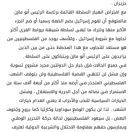
حزيران .
مع افتراض انهيار السلطة القائمة برئاسة الرئيس أبو مازن
فالمتوقع أن تقوم إسرائيل بضم الضفة رسميا أو ضم الجزء
الأكبر منها وتترك ما تبقى لسلطة شبيهة بروابط القرى أكثر
تجاوبا مع شروط إسرائيل ، وللأسف يوجد من الفلسطينيين من
هو مستعد للتجاوب مع هذا المخطط حتى من بين الذين
يزايدون على الرئيس أبو مازن ويتباكون على السلطة .
في جميع الحالات فإن خيار حل الدولتين مجرد مشروع تسوية
وإن فشل لن تنتهي القضية الفلسطينية ولن يتوقف الشعب
الفلسطيني المتجذر في أرضه منذ أكثر من أربعة آلاف سنة عن
الاستمرار في نضاله من أجل الحرية والاستقلال ، وفشل
الخيارات السياسية للنخب والأحزاب لا يعني انعدام خيارات
الشعب . لذا لن يكون الوضع سوداويا وكارثيا كما يروج ويُخوف
البعض ، بل سيعود الفلسطينيون لحالة حركة التحرير الوطني
ويمارسون حقهم بمقاومة الاحتلال والشرعية الدولية تعترف