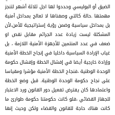
الضيق أو البوليسي وحددوا لها اجل ثلاثة أشهر لتنجز
مهمتها .حالة كالتي وصفناها لا تعالج بمداخل أمنية
بل بمداخل سياسية وضمن رؤية إستراتيجية للأمن،لأن
المشكلة ليست زيادة عدد الجرائم مقابل نقص او
ضعف في عدد المنتمين للأجهزة الأمنية اللازمة ، بل
غياب الإرادة السياسية داخليا في إنجاح الخطة الأمنية
وإرادة خارجية أيضا قي إفشال الخطة وإفشال حكومة
الوحدة الوطنية ،فنجاح الخطة الأمنية مؤشرا ومقياسا
على نجاح حكومة الوحدة الوطنية. قبل وضع الخطة
واعتمادها كان يفترض تفعيل دور القانون ورد الاعتبار
للجهاز القضائي ،فلو كانت حكومتنا حكومة طوارئ ما
كانت هناك حاجة للقانون والقضاء ولكن وحيث إنها