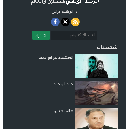
د. ابراهيم ابراش
اشـتـرك
شخصيات
الشهيد.ناصر ابو حميد
خالد ابو خالد
هاني حسن.