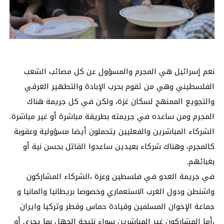
نعم إسرائيل هي المجرم والمسؤول عن كل مصائب الشعب
الفلسطيني وهي من تقوم بحرب الإبادة والتطهير العرقي
والتجويع الممنهج لسكان غزة، ولكن في كل جريمة هناك
المجرم ومن ساعده في جريمته بطريقة مباشرة أو غير مباشرة.
الشركاء المباشرين والفعليين يتحملون أيضا مسؤولية وعقوبة
كالمجرم، وهناك شركاء بعيدين ساعدوا القاتل بحسن نية أو
بغبائهم.
في جريمة العدو في فلسطين وعزة ،الشركاء المشاركون
واشنطن ودول الغرب الاستعماري وخصوصا بريطانيا والمانيا و
جماعة الإخوان المسلمين وقيادة حماس وقطر وتركيا وايران
،أما المشاركون غير المباشرين سواء نتيجة الجهل بما يجري أو