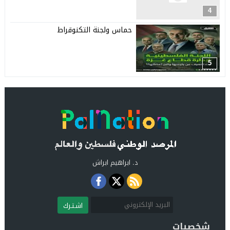
4
حماس ولجنة التكنوقراط
5
د. ابراهيم ابراش
اشـتـرك
شخصيات