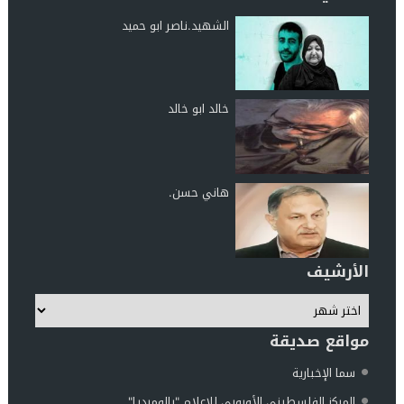
الشهيد.ناصر ابو حميد
خالد ابو خالد
هاني حسن.
الأرشيف
مواقع صديقة
سما الإخبارية
المركز الفلسطيني الأوروبي للإعلام "بالوميديا"