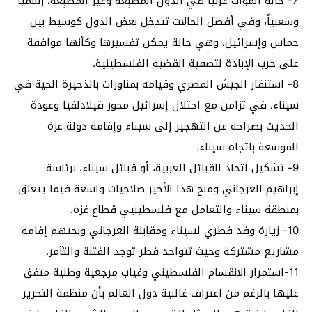
7- حالة الموات عربياً في الدول المطبِعة وغير المطبِعة، رسمياً
وشعبياً، وفي أفضل الحالات تتدخل بعض الدول كوسيط بين
حماس وإسرائيل، وهي حالة يمكن تفسيرها وكأنها موافقة
على حرب الإبادة لتصفية القضية الفلسطينية.
8- استنفار الجيش المصري وقيامه بمناورات بالذخيرة الحية في
سيناء، في تزامن مع احتلال إسرائيل محور فيلادلفيا وعودة
الحديث بصراحة عن التهجير إلى سيناء وإقامة دولة غزة
الموسعة باتجاه سيناء.
9- تشكيل اتحاد القبائل العربية، أو قبائل سيناء، برئاسة
إبراهيم العرجاني ومنح هذا الأخير صلاحيات واسعة فيما يتعلق
بمنطقة سيناء والتعامل مع فلسطينيي قطاع غزة.
10- زيارة وفد قطري لسيناء ومقابلة العرجاني وبحثهم إقامة
مشاريع مشتركة وحيث تتواجد قطر توجد الفتنة والتآمر.
11-استمرار الانقسام الفلسطيني وغياب مرجعية وطنية متفق
عليها بالرغم من اعتراف غالبية دول العالم بأن منظمة التحرير