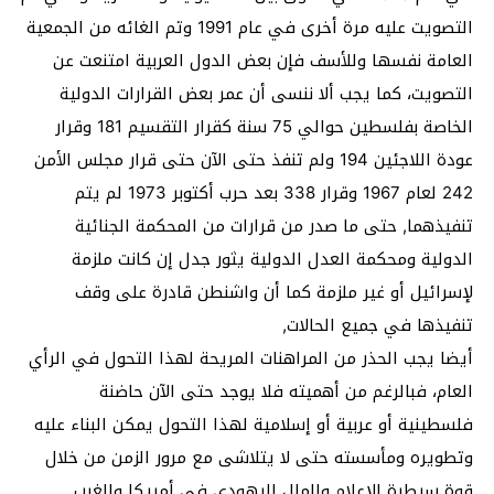
التصويت عليه مرة أخرى في عام 1991 وتم الغائه من الجمعية
العامة نفسها وللأسف فإن بعض الدول العربية امتنعت عن
التصويت، كما يجب ألا ننسى أن عمر بعض القرارات الدولية
الخاصة بفلسطين حوالي 75 سنة كقرار التقسيم 181 وقرار
عودة اللاجئين 194 ولم تنفذ حتى الآن حتى قرار مجلس الأمن
242 لعام 1967 وقرار 338 بعد حرب أكتوبر 1973 لم يتم
تنفيذهما, حتى ما صدر من قرارات من المحكمة الجنائية
الدولية ومحكمة العدل الدولية يثور جدل إن كانت ملزمة
لإسرائيل أو غير ملزمة كما أن واشنطن قادرة على وقف
تنفيذها في جميع الحالات,
أيضا يجب الحذر من المراهنات المريحة لهذا التحول في الرأي
العام، فبالرغم من أهميته فلا يوجد حتى الآن حاضنة
فلسطينية أو عربية أو إسلامية لهذا التحول يمكن البناء عليه
وتطويره ومأسسته حتى لا يتلاشى مع مرور الزمن من خلال
قوة سيطرة الإعلام والمال اليهودي في أمريكا والغرب.