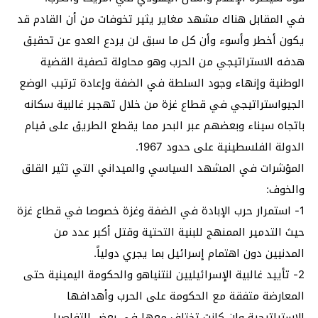
في المقابل هناك مشهد مغاير يثير تخوفات من أن القادم قد
يكون أخطر وأسوء وأن كل ما سبق لن يردع العدو عن تحقيق
هدفه الاستراتيجي من الحرب وهو محاولة تصفية القضية
الوطنية وإنهاء وجود السلطة في الضفة وإعادة ترتيب الوضع
الجيواستراتيجي في قطاع غزة من خلال تهجير غالبية سكانه
باتجاه سيناء وبعضهم عبر البحر مما يقطع الطريق على قيام
الدولة الفلسطينية على حدود 1967.
المؤشرات في المشهد السياسي والميداني التي تثير القلق
والخوف:
1- استمرار حرب الإبادة في الضفة وغزة خصوصا في قطاع غزة
حيث التدمير الممنهج للبنية التحتية وقتل أكبر عدد من
المدنيين دون اهتمام إسرائيل بما يجري دولياً.
2- تأييد غالبية الإسرائيليين لنتنياهو والحكومة اليمينية حتى
المعارضة متفقة مع الحكومة على الحرب وأهدافها
الاستراتيجية وإن كانت تختلف معها في بعض التفاصيل.