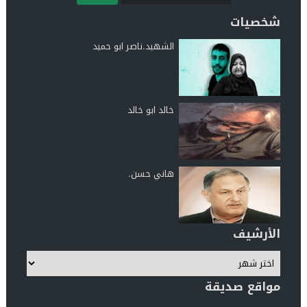
شخصيات
الشهيد.ناصر ابو حميد
خالد ابو خالد
هاني حسن.
الأرشيف
مواقع صديقة