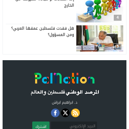
الخارج
4
هل فقدت فلسطين عمقها العربي؟
ومن المسؤول؟
5
د. ابراهيم ابراش
اشـتـرك