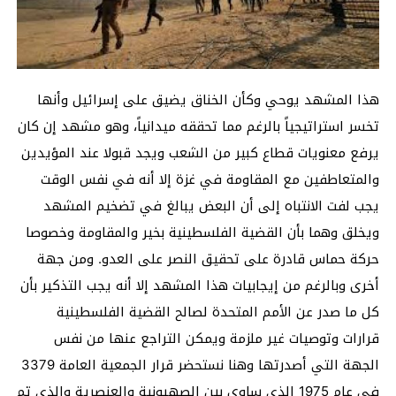
هذا المشهد يوحي وكأن الخناق يضيق على إسرائيل وأنها
تخسر استراتيجياً بالرغم مما تحققه ميدانياً، وهو مشهد إن كان
يرفع معنويات قطاع كبير من الشعب ويجد قبولا عند المؤيدين
والمتعاطفين مع المقاومة في غزة إلا أنه في نفس الوقت
يجب لفت الانتباه إلى أن البعض يبالغ في تضخيم المشهد
ويخلق وهما بأن القضية الفلسطينية بخير والمقاومة وخصوصا
حركة حماس قادرة على تحقيق النصر على العدو. ومن جهة
أخرى وبالرغم من إيجابيات هذا المشهد إلا أنه يجب التذكير بأن
كل ما صدر عن الأمم المتحدة لصالح القضية الفلسطينية
قرارات وتوصيات غير ملزمة ويمكن التراجع عنها من نفس
الجهة التي أصدرتها وهنا نستحضر قرار الجمعية العامة 3379
في عام 1975 الذي ساوى بين الصهيونية والعنصرية والذي تم