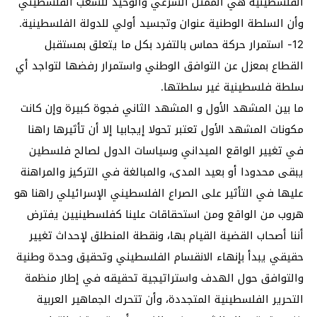
الفلسطينية هي الممثل الشرعي والوحيد للشعب الفلسطيني
وأن السلطة الوطنية عنوان وتجسيد أولي للدولة الفلسطينية.
12- استمرار حركة حماس بالتفرد بكل ما يتعلق بمستقبل
القطاع بمعزل عن التوافق الوطني واستمرار رفضها لتواجد أي
سلطة فلسطينية غير سلطتها.
ما بين المشهد الأول و المشهد الثاني فجوة كبيرة وإن كانت
مكونات المشهد الأول تعتبر تحولا إيجابيا إلا أن تأثيرها راهنا
في تغيير الواقع الميداني وسياسات الدول لصالح فلسطين
يبقى محدودا أو بعيد المدى، والمبالغة في التركيز والمراهنة
عليها في التأثير على الصراع الفلسطيني الإسرائيلي راهنا هو
هروب من الواقع ومن استحقاقات علينا كفلسطينيين يفترض
أننا أصحاب القضية القيام بها، ونقطة المنطلق لإحداث تغيير
حقيقي يبدأ بإنهاء الانقسام الفلسطيني وتحقيق وحدة وطنية
والتوافق حول الهدف واستراتيجية تحقيقه في إطار منظمة
التحرير الفلسطينية المتجددة، وأن تتحرك الجماهير العربية