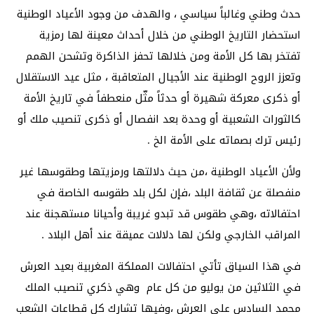
حدث وطني وغالباً سياسي ، والهدف من وجود الأعياد الوطنية
استحضار التاريخ الوطني من خلال أحداث معينة لها رمزية
تفتخر بها كل الأمة ومن خلالها تحفز الذاكرة وتشحن الهمم
وتعزز الروح الوطنية عند الأجيال المتعاقبة ، مثل عيد الاستقلال
أو ذكرى معركة شهيرة أو حدثاً مثّل منعطفاً في تاريخ الأمة
كالثورات الشعبية أو وحدة بعد انفصال أو ذكرى تنصيب ملك أو
رئيس ترك بصماته على الأمة الخ .
ولأن الأعياد الوطنية ،من حيث دلالتها ورمزيتها وطقوسها غير
منفصلة عن ثقافة البلد ،فإن لكل بلد طقوسه الخاصة في
احتفالاته ،وهي طقوس قد تبدو غريبة وأحيانا مستهجنة عند
المراقب الخارجي ولكن لها دلالات عميقة عند أهل البلاد .
في هذا السياق تأتي احتفالات المملكة المغربية بعيد العرش
في الثلاثين من يوليو من كل عام وهي ذكري تنصيب الملك
محمد السادس على العرش ،وفيها تشارك كل قطاعات الشعب