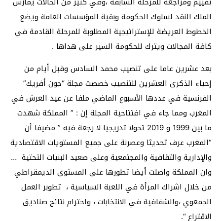
تقييم ومراجعة للمرحلة السابقة ،وفي كثير من الحالات يمارس
الملك النقد لسلوك الحكومة وبقية المؤسسات العامة ويضع
الخطوط العريضة للإستراتيجية المطلوبة للمرحلة القادمة في
كافة المجالات ويترك للحكومة السير على هداها .
بعد عشرين عاما على تنصيب محمد السادس وقبل أيام من
إحياء الذكرى العشرين للتنصيب خصصت مجلة “جون أفريك”
الفرنسية في عددها الأسبوع الماضي ملفا عن عيد العرش في
المغرب ومما جاء في افتتاحية المجلة إن : ” المملكة شهدت
ما بين 1999 و 2019 تحولا تدريجيا لا رجعة فيه ” مضيفا أن
“المغرب عرف تحديثا وعصرنة على جميع المستويات الاقتصادية
والإدارية والثقافية والمجتمعية وعلى صعيد البنيات التحتية …
وان المملكة واصلت أيضا تطورها على المستوى الديمقراطي
من خلال اشراك المرأة في اللعبة السياسية ، تطوبر العمل
الجمعوي ،والشفافية في الانتخابات ، واحترام نتائج صناديق
الاقتراع “.