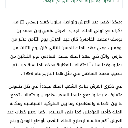
المغرب ومسيرته الخضراء التي لم تتوقف
وهكذا ظهر عيد العرش وتواصل سنويا كعيد رسمي تتزامن
ذكراه مع تولي الملك الجديد العرش ،ففي زمن محمد بن
يوسف (محمد الخامس) كان عيد العرش يوم الثامن عشر من
نوفمبر ، وفي عهد الملك الحسن الثاني كان يوم الثالث من
مارس ،والآن في عهد الملك محمد السادس يوم الثلاثين من
يوليو
وغدا ستبدأ احتفالات المغاربة بهذه المناسبة حيث تم
،
تنصيب محمد السادس في مثل هذا التاريخ عام 1999 .
في ذكرى العرش يبايع الشعب الملك مجدداً في ظل طقوس
متعارف عليها ويُجمع عليها الشعب ،طقوس واحتفالات تجمع
ما بين الأصالة والمعاصرة وما بين الملوكية السياسية ومكانة
الملك كأمير للمؤمنين كما ينص الدستور . كما يُعتبر خطاب عيد
العرش أهم مناسبة ليصارح الملك الشعب بأوضاع الوطن ويتم