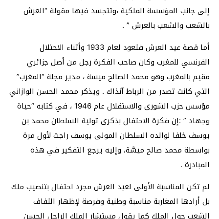
إلى جانب المؤسسة الملكية ،وتتجسد فيها مقولة “العرش
بالشعب والشعب بالعرش ” .
أما قصة عيد العرش فتعود لعام 1933 وأثناء الاحتلال
الفرنسي للمغرب وكان صاحب الفكرة رجل من أصل جزائري
مقيم بالمغرب وهو محمد الصالح ميسة ، مدير مجلة “المغرب”
التي كانت تصدر من الرباط آنذاك . ويذكر محمد الحسن الوازاني
مؤسس حزب الشورى والاستقلال عام 1946 ، في كتابه “حياة
وجهاد ” :إن فكرة الاحتفال بذكرى تولية السلطان محمد بن
يوسف خلفا لوالده السلطان المولى يوسف راجت لأول مرة
بواسطة محمد صالح ميسَّة، وإليه يرجع التفكير في هذه
المبادرة .
لم تكن المناسبة الأولى لعيد العرش مجرد احتفال بتنصيب ملك
بل أرادها المغاربة مناسبة وطنية وفرصة لإظهار التفاف
الشعب حول الملك كما يقول مستشار الملك الراحل الحسن