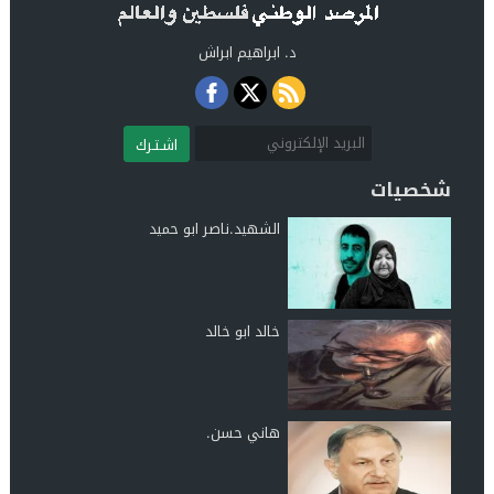
د. ابراهيم ابراش
اشـتـرك
شخصيات
الشهيد.ناصر ابو حميد
خالد ابو خالد
هاني حسن.