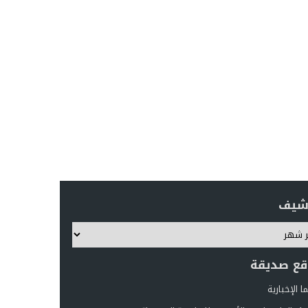
رشيف
قع صديقة
 الإخبارية