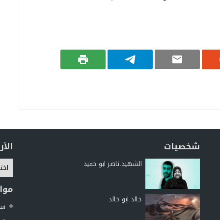
شخصيات
الأ
الشهيد.ناصر ابو حميد
موا
خالد ابو خالد
سما