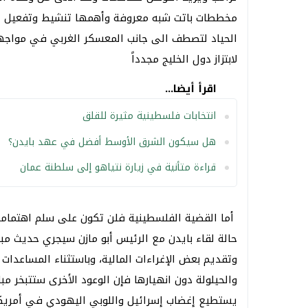
مخططات باتت شبه معروفة وأهمها تنشيط وتفعيل حلف 
الحياد لتصطف الى جانب المعسكر الغربي في مواجهة
لابتزاز دول الخليج مجدداً
اقرأ أيضا...
انتخابات فلسطينية مثيرة للقلق
هل سيكون الشرق الأوسط أفضل في عهد بايدن؟
قراءة متأنية في زيارة نتياهو إلى سلطنة عمان
أما القضية الفلسطينية فلن تكون على سلم اهتماما
حالة لقاء بايدن مع الرئيس أبو مازن سيجري حديث م
وتقديم بعض الإغراءات المالية، وباستثناء المساعدا
والحيلولة دون انهيارها فإن الوعود الأخرى ستتبخر مبا
يستطيع إغضاب إسرائيل واللوبي اليهودي في أمريكا و