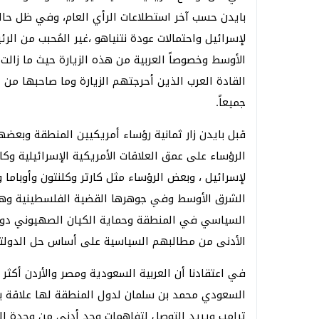
بايدن حسب آخر استطلاعات الرأي العام، وفي ظل حالة
لإسرائيل واحتمالات عودة نتنياهو ،غير المُحبب من ال
القادة العرب الذين أحرجتهم الزيارة وما صاحبها من
جميعاً.
قبل بايدن زار ثمانية رؤساء أمريكيين المنطقة وبعضه
الرؤساء على عمق العلاقات الأمريكية الإسرائيلية وك
لإسرائيل ، وبعض الرؤساء مثل كارتر وكلنتون وأوبام
الشرق الأوسط وفي جوهرها القضية الفلسطينية وهي
السياسي في المنطقة وحماية الكيان الصهيوني دون ن
الأدنى من مطالبهم السياسية على أساس حل الدولتي
في اعتقادنا أن العربية السعودية ومصر والأردن أكثر 
السعودي محمد بن سلمان لدول المنطقة لها علاقة بز
ترامب ويريد التوصل لتفاهمات وحد أدنى من وحدة 