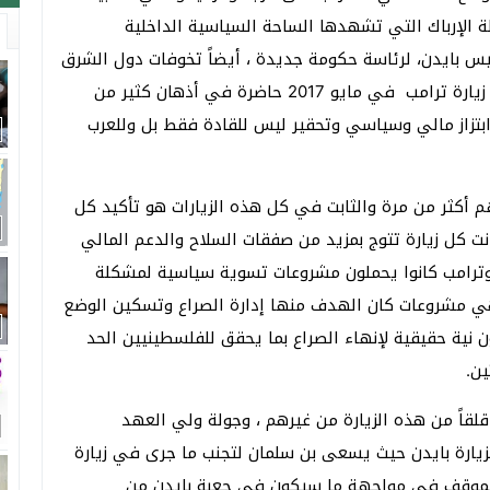
 الإرباك التي تشهدها الساحة السياسية الداخلية
رئيس بايدن، لرئاسة حكومة جديدة ، أيضاً تخوفات دول الشرق
الأوسط وخصوصاً العربية من هذه الزيارة حيث ما زالت زيارة ترامب في مايو 2017 حاضرة في أذهان كثير من
 ابتزاز مالي وسياسي وتحقير ليس للقادة فقط بل وللعرب
م أكثر من مرة والثابت في كل هذه الزيارات هو تأكيد كل
انت كل زيارة تتوج بمزيد من صفقات السلاح والدعم المالي
ا وترامب كانوا يحملون مشروعات تسوية سياسية لمشكلة
 مشروعات كان الهدف منها إدارة الصراع وتسكين الوضع
ية حقيقية لإنهاء الصراع بما يحقق للفلسطينيين الحد
ن.
قلقاً من هذه الزيارة من غيرهم ، وجولة ولي العهد
يارة بايدن حيث يسعى بن سلمان لتجنب ما جرى في زيارة
الموقف في مواجهة ما سيكون في جعبة بايدن من