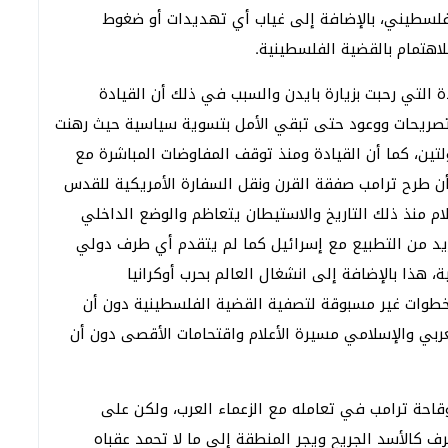
الفلسطيني، بالإضافة إلى غياب أي تهديدات أو ضغوط
لاهتمام بالقضية الفلسطينية.
 التي رحبت بزيارة بايدن والسبب في ذلك أن القيادة
د تصريحات ووعود حتى تبقي الأمل بتسوية سياسية حيث رهنت
تين، كما أن القيادة ومنذ توقف المفاوضات المباشرة مع
س أبو مازن بعد أن طرح ترامب صفقة القرن ونقل السفارة الأمريكية للقدس
ام منذ ذلك التاريخ والاستيطان يتعاظم والوضع الداخلي
زيد من التطبيع مع إسرائيل كما لم يتقدم أي طرف دولي
هذا بالإضافة إلى انشغال العالم بحرب أوكرانيا
 خطوات غير مسبوقة لتصفية القضية الفلسطينية دون أن
عربي والإسلامي مسيرة الأعلام واقتحامات الأقصى دون أن
قاحة ترامب في تعامله مع الزعماء العرب، ولكن على
ف كالأسد الجريح ويجر المنطقة إلى ما لا تحمد عقباه