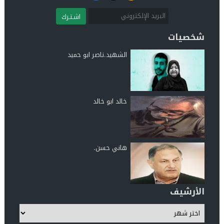
اشـتـرك
شخصيات
الشهيد.ناصر ابو حميد
خالد ابو خالد
هاني حسن.
الأرشيف