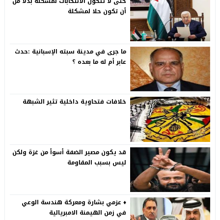
حتى لا تتحول الانتخابات لمشكلة بدلا من
أن تكون حلا لمشكلة
ما جرى في مدينة سبته الإسبانية :حدث
عابر أم له ما بعده ؟
خلافات فتحاوية داخلية تثير الشبهة
قد يكون مصير الضفة أسوأ من غزة ولكن
ليس بسبب المقاومة
♦️ عزمي بشارة ومعركة هندسة الوعي
في زمن الهيمنة الامبريالية