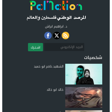
د. ابراهيم ابراش
اشـتـرك
شخصيات
الشهيد.ناصر ابو حميد
خالد ابو خالد