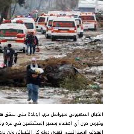
الكيان الصهيوني سيواصل حرب الإبادة حتى يحقق هد
وقبرص دون أي اهتمام بمصير المختطَفين في غزة ولا 
الهدف الاستراتيجي تهون دونه كل الخسائر، ولن يردع