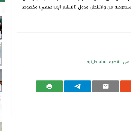
ية ستعوضه من واشنطن ودول (السلام الإبراهيمي) وخصوصا
 في القضية الفلسطينية