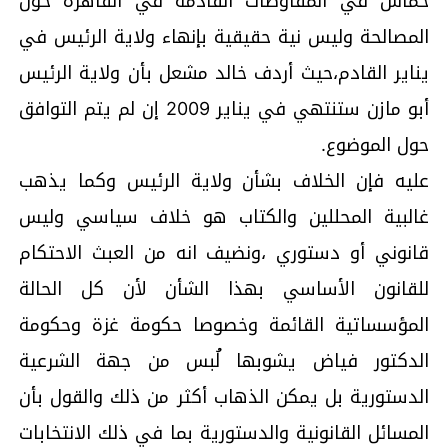
حماس في المفاوضات القادمة في القاهرة حول
المصالحة وليس نية حقيقية بإنهاء ولاية الرئيس في
يناير القادم،حيث أردف خالد مشعل بأن ولاية الرئيس
أبو مازن ستنتهي في يناير 2009 إن لم يتم التوافق
حول الموضوع.
عليه فإن الخلاف بشأن ولاية الرئيس وكما يذهب
غالبية المحللين والكتاب هو خلاف سياسي وليس
قانوني أو دستوري ،ونضيف انه من العبث الاحتكام
للقانون الأساسي بهذا الشأن لأن كل الحالة
المؤسساتية القائمة وخصوصا حكومة غزة وحكومة
الدكتور فياض يشوبها لُبس من جهة الشرعية
الدستورية بل يمكن الذهاب أكثر من ذلك والقول بأن
المسائل القانونية والدستورية بما في ذلك الانتخابات