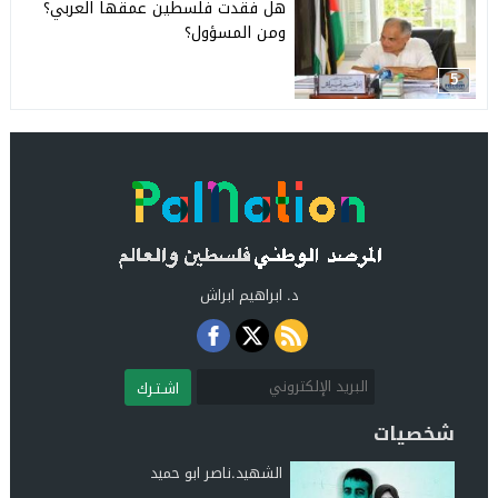
هل فقدت فلسطين عمقها العربي؟
ومن المسؤول؟
5
د. ابراهيم ابراش
اشـتـرك
شخصيات
الشهيد.ناصر ابو حميد