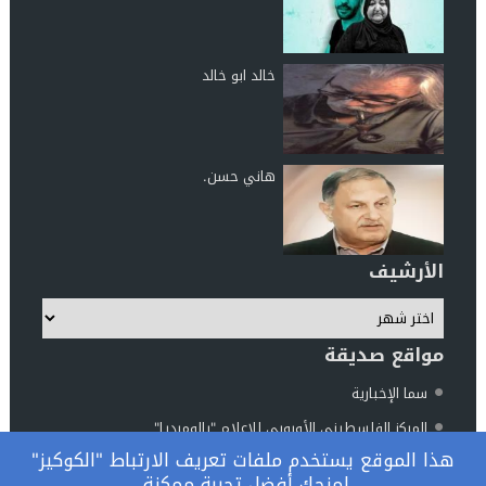
خالد ابو خالد
هاني حسن.
الأرشيف
مواقع صديقة
سما الإخبارية
المركز الفلسطيني الأوروبي للإعلام "بالوميديا"
هذا الموقع يستخدم ملفات تعريف الارتباط "الكوكيز"
مركز الناطور للدراسات والأبحاث
لمنحك أفضل تجربة ممكنة.