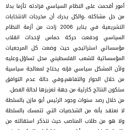
أمور أقحمت على النظام السياسي فزادته تأزما بدلا
من حل مشاكله ،والكل يدرك أن مخرجات الانتخابات
التشريعية في يناير 2006 زادت من أزمة النظام
السياسي ودفعت حركة حماس لإحداث انقلاب
مؤسساتي استراتيجي حيث وضعت كل المرجعيات
المؤسساتية للشعب الفلسطيني محل تساؤل.وعليه
ولأن المشكل سياسي فإنه يحتاج لمعالجة سياسية
من خلال الحوار والتفاهم،وفي حالة عدم التوافق
ستكون النتائج كارثية من جهة تعزيزها لحالة الفصل.
من خلال رصد سنوات وجود الرئيس أبو مازن بالسلطة
لا نعتقد بأنه من الشخصيات التي تتمسك بالسلطة
ولا هو من طلاب المناصب حيث نتذكر استقالته من