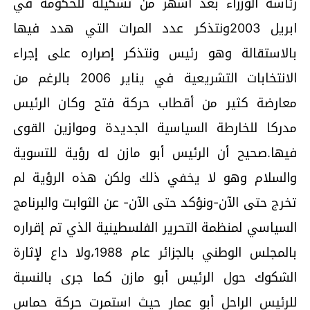
رئاسة الوزراء بعد أشهر من تشكيله للحكومة في
ابريل 2003ونتذكر عدد المرات التي هدد فيها
بالاستقالة وهو رئيس ونتذكر إصراره على إجراء
الانتخابات التشريعية في يناير 2006 بالرغم من
معارضة كثير من أقطاب حركة فتح وكان الرئيس
مدركا للخارطة السياسية الجديدة وموازين القوى
فيها.صحيح أن الرئيس أبو مازن له رؤية للتسوية
والسلام وهو لا يخفي ذلك ولكن هذه الرؤية لم
تخرج حتى الآن-ونؤكد حتى الآن- عن الثوابت والبرنامج
السياسي لمنظمة التحرير الفلسطينية الذي تم إقراره
بالمجلس الوطني بالجزائر عام 1988،ولا داع لإثارة
الشكوك حول الرئيس أبو مازن كما جرى بالنسبة
للرئيس الراحل أبو عمار حيث استمرت حركة حماس