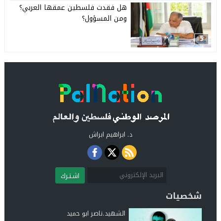
هل فقدت فلسطين عمقها العربي؟
ومن المسؤول؟
5
د. ابراهيم ابراش
اشـتـرك
شخصيات
الشهيد.ناصر ابو حميد