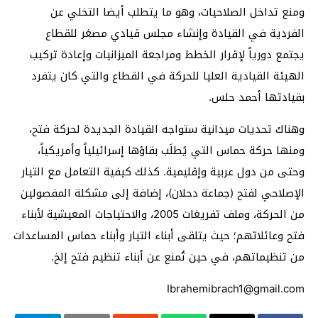
ومنع تداخل الصلاحيات، وهو ما يتطلب أيضا التخلي عن
الفردية في القيادة وإنشاء مجلس قيادي مصغر للقطاع
يجتمع دورياً لإقرار الخطط ومراجعة الميزانيات وإعادة تركيب
الهيئة القيادية العليا للحركة في القطاع والتي كان يتفرد
بقيادتها أحمد حلس.
وهناك تحديات ميدانية ستواجه القيادة الجديدة لحركة فتح،
ومنها حركة حماس التي يُطلَب بقاؤها إسرائيلياً وأمريكياً،
وحتى من دول عربية وإقليمية. كذلك كيفية التعامل مع التيار
الإصلاحي لفتح (جماعة دحلان)، إضافة إلى مشكلة المفصولين
من الحركة، وملف تفريغات 2005، والاحتياجات المعيشية لأبناء
فتح وعائلاتهم؛ حيث يتلقى أبناء التيار وأبناء حماس المساعدات
من تنظيماتهم، في حين تُمنع عن أبناء تنظيم فتح إلخ.
Ibrahemibrach1@gmail.com