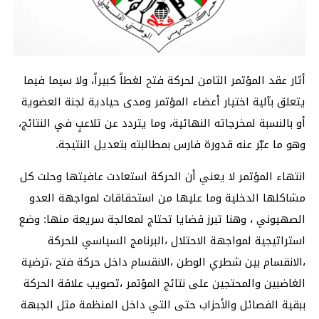
أثار عقد المؤتمر الثامن لحركة فتح لغطاً كبيراً، ولا سيما فيما
يتعلق بآلية اختيار أعضاء المؤتمر ومدى حيادية لجنة العضوية
أو بالنسبة لمخرجاته النهائية، وما يتردد عن تلاعبٍ في النتائج،
وهو ما عبّر عنه قدورة فارس بمطالبته بتعديل النتيجة.
انتهاء المؤتمر لا يعني أن الحركة استعادت عافيتها وحلت كل
مشاكلها الدخلية وما عليها من استحقاقات لمواجهة العدو
الصهيوني ، وهنا تبرز قضايا تحتاج لمعالجة سريعة منها: وضع
استراتيجية لمواجهة الاحتلال ،البرنامج السياسي للحركة
،الانقسام بين شطري الوطن ،الانقسام داخل حركة فتح ،ترضية
الغاضبين والمحتجين على نتائج المؤتمر ،تصويب علاقة الحركة
ببقية الفصائل والأحزاب حتى التي داخل المنظمة مثل الجبهة