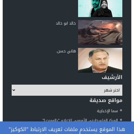
خالد ابو خالد
هاني حسن.
الأرشيف
مواقع صديقة
سما الإخبارية
المركز الفلسطيني الأوروبي للإعلام "بالوميديا"
هذا الموقع يستخدم ملفات تعريف الارتباط "الكوكيز"
مركز الناطور للدراسات والأبحاث