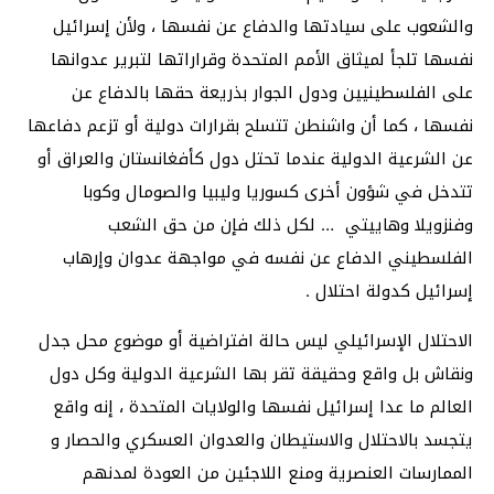
والشعوب على سيادتها والدفاع عن نفسها ، ولأن إسرائيل
نفسها تلجأ لميثاق الأمم المتحدة وقراراتها لتبرير عدوانها
على الفلسطينيين ودول الجوار بذريعة حقها بالدفاع عن
نفسها ، كما أن واشنطن تتسلح بقرارات دولية أو تزعم دفاعها
عن الشرعية الدولية عندما تحتل دول كأفغانستان والعراق أو
تتدخل في شؤون أخرى كسوريا وليبيا والصومال وكوبا
وفنزويلا وهاييتي … لكل ذلك فإن من حق الشعب
الفلسطيني الدفاع عن نفسه في مواجهة عدوان وإرهاب
إسرائيل كدولة احتلال .
الاحتلال الإسرائيلي ليس حالة افتراضية أو موضوع محل جدل
ونقاش بل واقع وحقيقة تقر بها الشرعية الدولية وكل دول
العالم ما عدا إسرائيل نفسها والولايات المتحدة ، إنه واقع
يتجسد بالاحتلال والاستيطان والعدوان العسكري والحصار و
الممارسات العنصرية ومنع اللاجئين من العودة لمدنهم