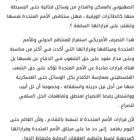
الصهيوني بالممكن والمتاح من وسائل قتالية حتى البسيطة
منها كالطائرات الورقية ، فهل ستناقض الأمم المتحدة نفسها
وتنقلب على قراراتها السابقة ؟.
هذا التصرف الأمريكي استفزاز للمنتظم الدولي وللأمم
المتحدة وميثاقها وقراراتها التي أكدت في أكثر من مناسبة
وعلى مدار عقود على حق الشعوب في الدفاع عن نفسها بل
هناك قرارات صادرة عن الأمم المتحدة تؤكد على حق الشعب
الفلسطيني بممارسة الكفاح بكل الوسائل حتى العسكرية
منها من أجل نيل حريته واستقلاله ، وخصوصا أن تل أبيب
وواشنطن رفضا الانصياع لمنطق وتفاهمات الحل السلمي
للصراع .
لأن قرارات الأمم المتحدة لا تسقط بالتقادم ، ولأن العالم حتى
اليوم يعتمد إلى حد ما على ميثاق الأمم المتحدة وقراراتها
كمرجعية لضبط وتنظيم العلاقات الدولية ولحفاظ الدول