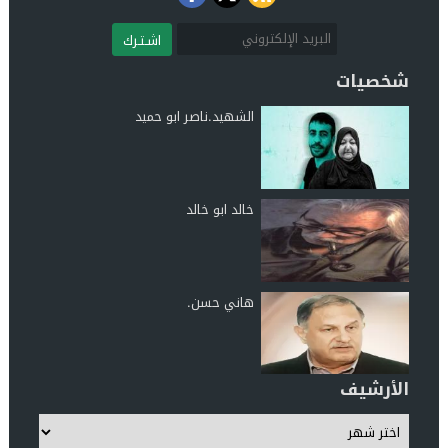
اشـتـرك
شخصيات
الشهيد.ناصر ابو حميد
خالد ابو خالد
هاني حسن.
الأرشيف