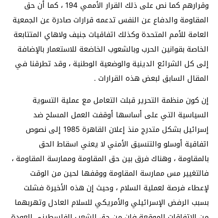
وقرارهم كما نص على ذلك القرار الأممي 194 ، كما أن حق
المقاومة والدفاع عن النفس تدعمه قرارات صادرة عن الجمعية
العامة للأمم المتحدة وكذلك اتفاقيات جنيف ولاهاي المتتابعة
الخاصة بقوانين الحرب وبالشعوب الخاضعة للاستعمار بالإضافة
إلى كل الشرائع الدينية والوضعية الوطنية ، وقد تطرقنا في
المقال السابق لبعض هذه القرارات .
إن كون منظمة التحرير قبلت التعامل مع عملية التسوية
السياسية التي على أساسها أوقفت العمل المسلح ضد
إسرائيل بشكل متدرج منذ إعلان القاهرة 1985 إلى نصوص
اتفاقية أوسلو والتنسيق الأمني لا يعني اسقاط الحق
بالمقاومة ، وهناك فرق بين حق المقاومة وممارسة المقاومة ،
فالتغيير مس ممارسة المقاومة ووقفها لحين من الوقت
لإعطاء فرصة لعملية السلام ، وحيث إن هذه الأخيرة فشلت
بسبب الرفض الإسرائيلي والأمريكي للسلام العادل وتهربهما
من الاتفاقات الموقعة فإن من حق الشعب الفلسطيني العودة