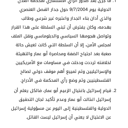
ما جرى بعد صدور الرأي الاستشاري لمحكمة العدل
الدولية يوم 9/7/2004 حول جدار الفصل العنصري
والذي أدان بناء الجدار واعتبره غير شرعي وطالب
بهدمه، وكان يفترض أن تبني السلطة على هذا القرار
وتواصل هجومها السياسي والدبلوماسي ونقل الملف
لمجلس الأمن، إلا أن السلطة التي كانت تعيش حالة
صعبة بعد اجتياح الضفة ومحاصرة أبو عمار والتهيئة
لخلافته ترددت ودخلت في مساومات مع الأمريكيين
والإسرائيليين وتم تمييع أهم موقف دولي لصالح
الفلسطينيين وتم وضع رأي المحكمة في الأدراج.
قيام إسرائيل باغتيال الزعيم أبو عمار، فالكل يعلم أن
إسرائيل اغتالت أبو عمار وعدم تأكيد لجان التحقيق
الدولية والفلسطينية إلى اليوم عن مسؤولية إسرائيل
عن الاغتيال لا يعني أن إسرائيل ليست القاتل.