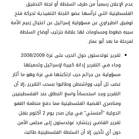
عدم الإعلان رسمياً من طرف السلطة أو لجنة التحقيق
الفلسطينية التي ترأسها عضو اللجنة التنفيذية لحركة فتح
توفيق الطيراوي عن مسؤولية إسرائيل عن اغتيال زعيم الأمة
سببه ضغوط ومساومات لها علاقة بترتيب أوضاع السلطة
لمرحلة ما بعد أبو عمار.
تقرير غولدستون حول الحرب على غزة 2008/2009
وجاء في التقرير إدانة كبيرة لإسرائيل وتحميلها
مسؤولية عن جرائم حرب ارتكبتها في غزة وهو ما أثار
غضب تل أبيب وواشنطن وطالبوا بسحب التقرير ،إلا أن
التقرير وجد استحساناً واسع النطاق عند الفلسطينيين
ومناصري القضية الفلسطينية مما دفع منظمة العفو
الدولية “أمنستي” في بيان صدر يوم 2 أكتوبر بنقل
تقرير القاضي ريتشارد غولدستون إلى مجلس الأمن
دون أي تأخير، إلا أن السلطة الفلسطينية طالبت