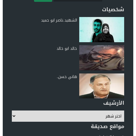
شخصيات
الشهيد.ناصر ابو حميد
خالد ابو خالد
هاني حسن.
الأرشيف
مواقع صديقة