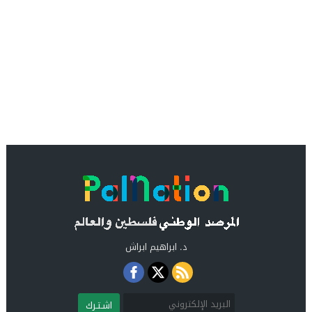
د. ابراهيم ابراش
اشـتـرك