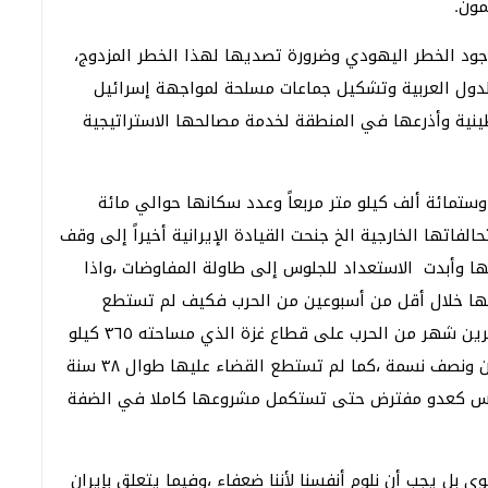
مون.
ووجود الخطر اليهودي وضرورة تصديها لهذا الخطر المزدوج،
دول العربية وتشكيل جماعات مسلحة لمواجهة إسرائيل
ينية وأذرعها في المنطقة لخدمة مصالحها الاستراتيجية
ستمائة ألف كيلو متر مربعاً وعدد سكانها حوالي مائة
الفاتها الخارجية الخ جنحت القيادة الإيرانية أخيراً إلى وقف
ها وأبدت الاستعداد للجلوس إلى طاولة المفاوضات ،واذا
ها خلال أقل من أسبوعين من الحرب فكيف لم تستطع
القضاء على القدرات العسكرية لحركة حماس بعد عشرين شهر من الحرب على قطاع غزة الذي مساحته ٣٦٥ كيلو
متر مربع فقط وسكانه الذين لا يتجاوز عددهم ٢ مليون ونصف نسمة ،كما لم تستطع القضاء عليها طوال ٣٨ سنة
 حماس كعدو مفترض حتى تستكمل مشروعها كاملا في الضفة
 قوي بل يجب أن نلوم أنفسنا لأننا ضعفاء ،وفيما يتعلق بإيران