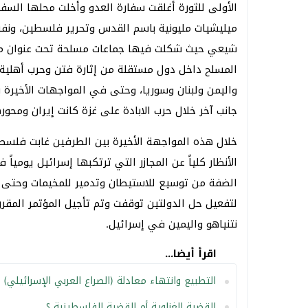
الأولى للثورة أغلقت سفارة العدو وأخلت محلها الس
ميليشيات مليونية باسم القدس وتحرير فلسطين، ونف
شيعي حيث شكلت فيها جماعات مسلحة تحت عنوان محور
المسلح داخل دول مستقلة من إثارة فتن وحرب أهلية
واليمن ولبنان وسوريا، وحتى في المواجهات الأخيرة ب
جانب آخر خلال حرب الابادة على غزة كانت إيران ومحور
خلال هذه المواجهة الأخيرة بين الطرفين غابت فلسط
الأنظار كلياً عن المجازر التي ترتكبها إسرائيل يومي
الضفة من توسيع للاستيطان وتدمير للمخيمات وحتى 
لتفعيل حل الدولتين توقفت وتم تأجيل المؤتمر المقرر
نتنياهو واليمين في إسرائيل.
اقرأ أيضا...
التطبيع وانتهاء معادلة (الصراع العربي الإسرائيلي)
القضية الغزاوية أم القضية الفلسطينية ؟