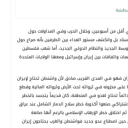
سطينية
ي أقل من أسبوعين، وخلال الحرب وفي المداولات حول
ناد بل وانكشف مستور العداء بين الطرفين بأنه صراع حول
أوسط الجديد والنظام الدولي الجديد، أما شعب فلسطين
ت واتفاقات بين إيران وإسرائيل ومعها الولايات المتحدة
ران فهو في المدى القريب صادق لأن واشنطن تحتاج لإيران
على مخزونه في ثرواته تحت الأرض وثرواته المالية وقطع
ئماً تحتاج لعدو في المنطقة، كان قديماً يتجسد بالخطر
لاشتراكي صنعوا أكذوبة خطر سلاح الدمار الشامل عند عراق
 اختلاق خطر الإرهاب الإسلامي بالرغم أنها صانعة
لى حين اصطناع عدو جديد فواشنطن والغرب يحتاجون إيران