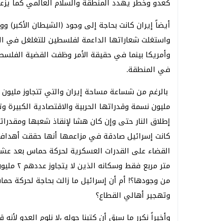
كعدو وخطر يهدد المنطقة والسلام العالمي كما يزع
أيضاً إيران كانت بحاجة إلى وجود (الشيطان الأكبر) 
واستغلت شعاراتها الداعمة لفلسطين للتغلغل في ال
وأمريكا بينما في حقيقة الأمر وظفت القضية الفلسط
في المنطقة.
بالرغم من شساعة مساحة إيران والتي تتجاوز مليون و
مليون نسمة وقدراتها الحربية والاقتصادية الكبيرة وتح
إطلاق النار حتى وإن كان هشا لإنقاذ شعبها ومقدرات
كانت إسرائيل صادقة في مزاعمها أنها حققت أهداف
من وجودها؟! أم أن إسرائيل ما زالت بحاجة لحركة
وتهجير أهالي القطاع؟
وأخيراً نكرر ما سبق أن كتبنا حوله ،لا نلوم العدو لأنه