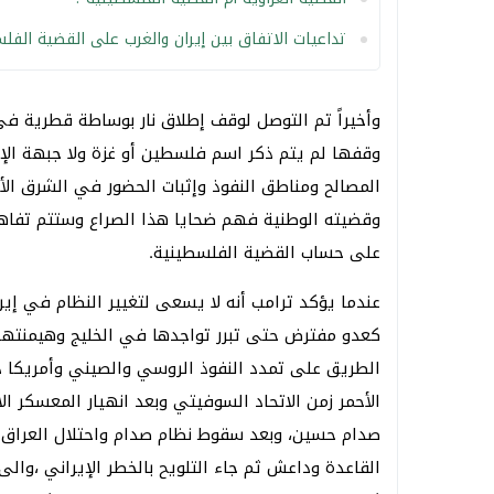
تداعيات الاتفاق بين إيران والغرب على القضية الفل
وأخيراً تم التوصل لوقف إطلاق نار بوساطة قطرية ف
وقفها لم يتم ذكر اسم فلسطين أو غزة ولا جبهة الإس
المصالح ومناطق النفوذ وإثبات الحضور في الشرق ال
وقضيته الوطنية فهم ضحايا هذا الصراع وستتم تفاهما
على حساب القضية الفلسطينية.
عندما يؤكد ترامب أنه لا يسعى لتغيير النظام في إي
كعدو مفترض حتى تبرر تواجدها في الخليج وهيمنتها 
الطريق على تمدد النفوذ الروسي والصيني وأمريكا دا
الأحمر زمن الاتحاد السوفيتي وبعد انهيار المعسكر ا
صدام حسين، وبعد سقوط نظام صدام واحتلال العراق ثم
القاعدة وداعش ثم جاء التلويح بالخطر الإيراني ،وا