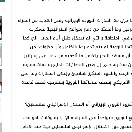
جرى مع القدرات النووية الإيرانية وقتل العديد من الخبراء
ريين وما ألحقته من دمار بمواقع استراتيجية عسكرية
 في المنطقة والتي لم تتدخل خلال أيام الحرب الخ، كما
تها النووية لم يتم تدميرها بالكامل وأن مخزونها من
ا أن مشهد النصر يتضمن ما ألحقته من دمار في إسرائيل
 سكنية، حتى إن بعض الفضائيات الخليجية عملت مقارنة
الرعب واللجوء المتكرر للملاجئ وإغلاق المطارات وما لحق
خل الأمريكي بقصف منشآتها النووية بمسرحية قصف قاعدة
ع النووي الإيراني أم الاحتلال الإسرائيلي لفلسطين؟
 الخميني ١٩٧٩ لم يكن الموضوع النووي متواجداً في السياسة الإيرانية وكانت المواقف
تتمحور حول الاحتلال الإسرائيلي لفلسطين حيث منذ الأيام