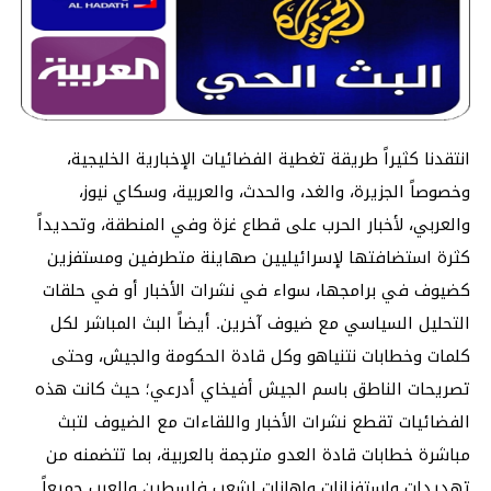
انتقدنا كثيراً طريقة تغطية الفضائيات الإخبارية الخليجية،
وخصوصاً الجزيرة، والغد، والحدث، والعربية، وسكاي نيوز،
والعربي، لأخبار الحرب على قطاع غزة وفي المنطقة، وتحديداً
كثرة استضافتها لإسرائيليين صهاينة متطرفين ومستفزين
كضيوف في برامجها، سواء في نشرات الأخبار أو في حلقات
التحليل السياسي مع ضيوف آخرين. أيضاً البث المباشر لكل
كلمات وخطابات نتنياهو وكل قادة الحكومة والجيش، وحتى
تصريحات الناطق باسم الجيش أفيخاي أدرعي؛ حيث كانت هذه
الفضائيات تقطع نشرات الأخبار واللقاءات مع الضيوف لتبث
مباشرة خطابات قادة العدو مترجمة بالعربية، بما تتضمنه من
تهديدات واستفزازات وإهانات لشعب فلسطين وللعرب جميعاً.