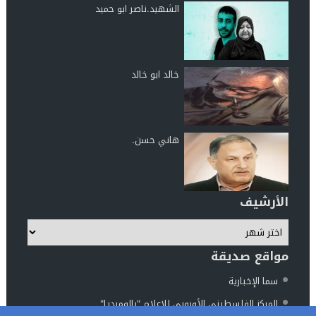
الشهيد.ناصر ابو حميد
خالد ابو خالد
هاني حسن.
الأرشيف
مواقع صديقة
سما الإخبارية
المركز الفلسطيني الأوروبي للإعلام "بالوميديا"