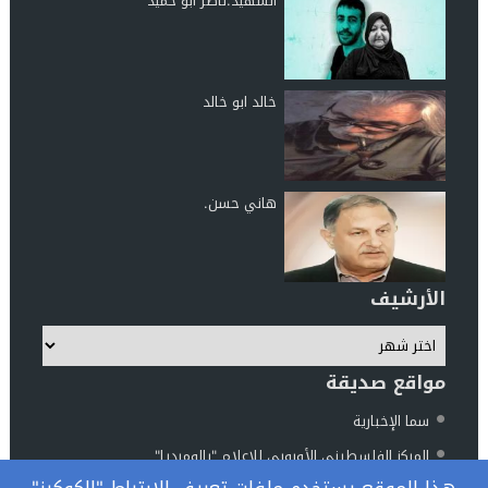
الشهيد.ناصر ابو حميد
خالد ابو خالد
هاني حسن.
الأرشيف
مواقع صديقة
سما الإخبارية
المركز الفلسطيني الأوروبي للإعلام "بالوميديا"