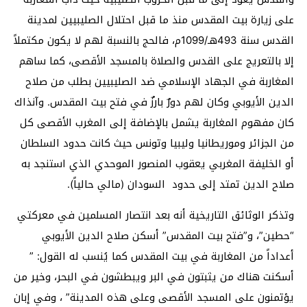
على زيارة بيت المقدس منذ ما قبل احتلال الصليبيين لمدينة
القدس سنة 493هـ/1099م، فالحج بالنسبة لهم لا يكون مكتملاً
إلا بالتعريج على القدس والصلاة بالمسجد الأقصى، كما ساهم
المغاربة في الجهاد الإسلامي ضد الصليبيين بطلب من صلاح
الدين الأيوبي وكان لهم دورٌ بارزٌ في فتح بيت المقدس. وآنذاك
كان مفهوم المغاربة يشمل بالإضافة إلى المغرب الأقصى كل
من الجزائر وموريطانيا وليبيا وتونس حيث كانت حدود السلطان
أو الخليفة المغربي يعقوب المنصور الموحدي الذي استنجد به
صلاح الدين تمتد إلى حدود السودان (مالي حالياً).
وتذكر الوثائق التاريخية أنه بعد انتصار المسلمين في معركتي
“حطين”، و”فتح بيت المقدس” أسكن صلاح الدين الأيوبي
أعداداً من المغاربة في بيت المقدس كما يُنسب له القول: ”
أسكنت هناك من يثبتون في البر ويبطشون في البحر، وخير من
يؤتمنون على المسجد الأقصى وعلى هذه المدينة” ، وفي إبان