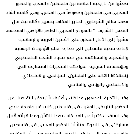
تحدثوا عن تاريخية العلاقة بين فلسطين والمغرب والحضور
المغربي في فلسطين وخصوصاً في القدس، وفي كلمته أشاد
محمد سالم الشرقاوي المدير المكلف بتسيير وكالة بيت مال
القدس الشريف: ” بالنموذج المغربي الحاضر بالأراضي المقدسة،
مشيراً إلى الأمل المعلق على الأمتين العربية والإسلامية
لإعادة قضية فلسطين الى صدارة سلم الأولويات الرسمية
والشعبية، والمساهمة في دعم صمود الشعب الفلسطيني
ومؤسساته الشرعية، لمواجهة المتغيرات المتسارعة التي
يشهدها العالم على المستوى السياسي، والاقتصادي
والاجتماعي والوبائي والمناخي”.
وقبل التطرق لمضمون مداخلتي أعترف بأن بعض التفاصيل عن
الحضور التاريخي للمغرب في فلسطين كانت غير واضحة عندي
وقد استفدت كثيراً من المداخلات بهذا الشأن ومما قرأته قُبيل
مشاركتي في الندوة، مثلاً أن الحضور المغربي في فلسطين
والقدس يعود إلى ما قبل الحروب الصليبية حيث دأب المغاربة