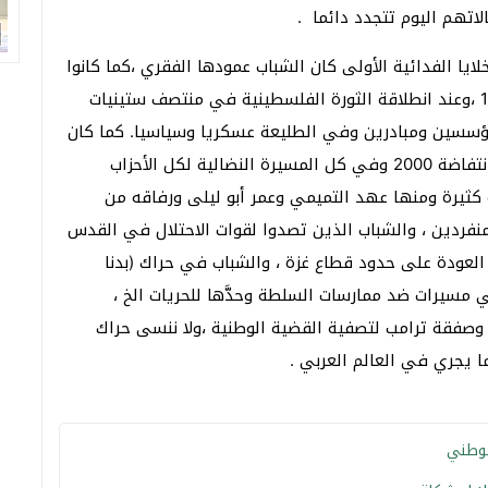
تهم اليوم تتجدد دائما .
يا الفدائية الأولى كان الشباب عمودها الفقري ،كما كانوا
سبَّاقين عندما أسسوا رابطة طلبة فلسطين عام 1959 ،وعند انطلاقة الثورة الفلسطينية في منتصف ستينيات
مؤسسين ومبادرين وفي الطليعة عسكريا وسياسيا. كما كان
الشباب قوة أساسية فاعلة في انتفاضة 1987 وفي انتفاضة 2000 وفي كل المسيرة النضالية لكل الأحزاب
كثيرة ومنها عهد التميمي وعمر أبو ليلى ورفاقه من
فردين ، والشباب الذين تصدوا لقوات الاحتلال في القدس
لعودة على حدود قطاع غزة ، والشباب في حراك (بدنا
مسيرات ضد ممارسات السلطة وحدَّها للحريات الخ ،
صفقة ترامب لتصفية القضية الوطنية ،ولا ننسى حراك
لوطني