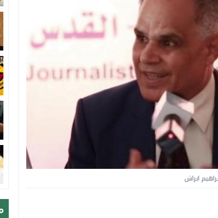
براهيم ابراش
م