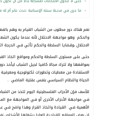
حتى لا تتحول الانتخابات لمشكلة بدلا من أن تكون ح
ما جرى في مدينة سبته الإسبانية :حدث عابر أم له ما
نعم هناك دور مطلوب من الشباب القيام به وهم بالف
والحكم وهو مواجهة الاحتلال لأنه عندما يكون الش
الاحتلال ،وقضايا السلطة والحكم تأتي في الدرجة الثا
حتى على مستوى السلطة والحكم ومواقع اتخاذ القرا
بمواقعها ولا تترك مجالا كافيا لجيل الشباب ليأخذ د
الاستفادة من معطيات وتطورات تكنولوجية ومعرفية لم
الحياة والنظام السياسي بنفس عقلية الماضي .
للأسف فإن الأحزاب الفلسطينية اليوم تتخذ من الشبا
في مواجهة الأحزاب الأخرى أو في المواجهة مع المح
الأهمية في القيادة واتخاذ القرار وهذا واضح في عد
إن بعض المواقع القيادية العليا يشغلها الأشخاص ن