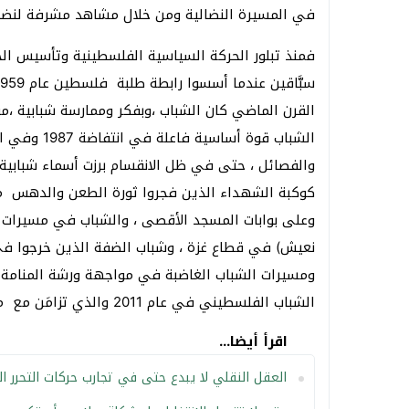
في المسيرة النضالية ومن خلال مشاهد مشرفة لنضالا
فمنذ تبلور الحركة السياسية الفلسطينية وتأسيس الخلا
القرن الماضي كان الشباب ،وبفكر وممارسة شبابية ،
والفصائل ، حتى في ظل الانقسام برزت أسماء شبابية 
كوكبة الشهداء الذين فجروا ثورة الطعن والدهس من
وعلى بوابات المسجد الأقصى ، والشباب في مسيرات ا
نعيش) في قطاع غزة ، وشباب الضفة الذين خرجوا في 
ومسيرات الشباب الغاضبة في مواجهة ورشة المنامة و
الشباب الفلسطيني في عام 2011 والذي تزامَن مع ما يجري في العالم العربي .
اقرأ أيضا...
العقل النقلي لا يبدع حتى في تجارب حركات التحرر ا