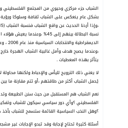
الشباب جزء مركزي وحيوي من المجتمع الفلسطيني وب
بشكل عام ينعكس على الشباب ثقافة وسلوكا ورؤية سي
نسبة البطالة بينهم إلى 45% ،وعند
الديمقر
،وعندما يصبح هدف وأمل غالبية الشباب الهجرة خارج 
يتأثر بهذه المعطيات .
لا يعني ذلك الترويج لليأس والإحباط ولكنها محاولة ل
يُحمل الشباب أكثر من طاقتهم ،أو تتم مقارنة ما بي
نعم الشباب هم المستقبل من حيث سنن الطبيعة وتداف
الفلسطيني ؟وأي دور سياسي سيكون للشباب وتفكير
؟وهل النخب السياسية القائمة ستسمح للشباب بأخذ دو
أسئلة كثيرة تحتاج لإجابة وقد تبدو الإجابات غير مشجعة