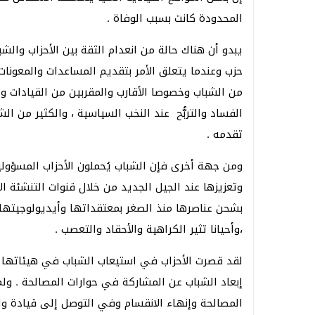
المحدودة كانت بسبب الوفاة .
يبدو أن هناك حالة من انعدام الثقة بين الأحزاب وال
حزب وعندما يتعلق الأمر بتقديم المساعدات والمعونات 
من الشباب وخصوصا الأقارب والمقربين من القيادات و
الفساد والتربُّح عند النخب السياسية ، والكثير من ا
تقدمه .
ومن جهة أخرى فإن الشباب يُحملون الأحزاب المسؤولية
وتعزيزها عند الجيل الجديد من خلال قنوات التنشئة ال
بشحن عناصرها منذ الصغر بمعتقداتها وأيديولوجيتها ال
،وأحيانا تثير الكراهية والأحقاد والتعصب .
لقد قصرت الأحزاب في استيعاب الشباب في هيئاتها ال
إبعاد الشباب عن المشاركة في حوارات المصالحة . ولم
المصالحة وإنهاء الانقسام وفي التوصل إلى قيادة و