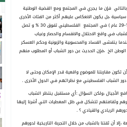
التالي فإن ما يجري في المجتمع ومع القضية الوطنية
اسية ،بل يكون الانعكاس عليهم أكثر من الفئات الأخرى
،وإذا أردنا الحديث عن واقع الشباب فنسبة الشباب (15-29 عام ) في المجتمع الفلسطيني تفوق 30 % و تصل
ما يعيش هؤلاء الشباب في واقع الاحتلال والانقسام والحصار وغياب
اطية والانتخابات السياسية منذ عام 2006 ، وعندما يتفشى الفساد والمحسوبية والزبونية وحكم العسكر
الوطن الخ ،فإن الحديث عن دور الشباب أو المطلوب منهم
أن تكون مقاربتنا للموضوع واقعية قدر الإمكان وحتى لا
ن دور الشباب الفلسطيني مع نظرائهم في الدول الأخرى .
ع الأجيال ،ولكن السؤال :أي مستقبل ينتظر الشباب
هم وثقافتهم تتشكل في ظل المعطيات التي أشرنا إليها
رهم الريادي والقيادي ؟ .
 ،إلا أن ثقتنا بالشباب من خلال التجربة التاريخية لدورهم