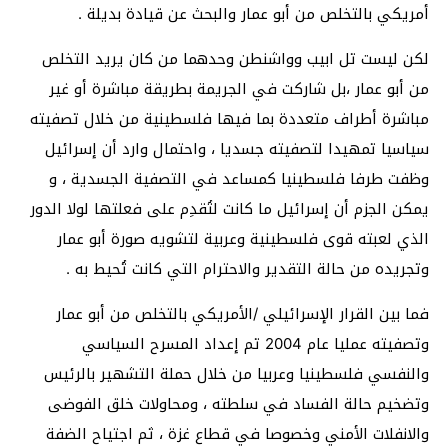
أمريكي بالتخلص من أبو عمار والبحث عن قيادة بديلة .
لكن ليست تل ابيب وواشنطن وحدهما من كان يريد التخلص
من أبو عمار ،بل شاركت في الجريمة بطريقة مباشرة أو غير
مباشرة أطراف متعددة بما فيها فلسطينية من خلال تصفيته
سياسيا تمهيدا لتصفيته جسديا ، واحتمال وارد أن إسرائيل
وظفت طرفا فلسطينيا كمساعد في التصفية الجسدية ، و
يمكن الجزم أن إسرائيل ما كانت لتُقدِم على فعلتها لولا الدور
الذي لعبته قوى فلسطينية وعربية لتشويه صورة أبو عمار
وتجريده من حالة التقدير والاحترام التي كانت تُحيط به .
فما بين القرار الإسرائيلي /الأمريكي بالتخلص من أبو عمار
وتصفيته عمليا عام 2004 تم إعداد المسرح السياسي
والنفسي فلسطينيا وعربيا من خلال حملة التشهير بالرئيس
وتضخيم حالة الفساد في سلطته ، ومحاولات خلق الفوضى
والانفلات الأمني وخصوصا في قطاع غزة ، ثم اجتياح الضفة