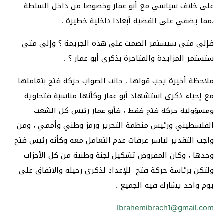
على خلاف سياسي مع أبو عمار وخصوصا من داخل السلطة
،مما يضفي على القضية أبعادا داخلية خطيرة .
فإلى متى سيستمر الصمت على هذه الجريمة ؟ وإلى متى
ستستمر المزايدة والمتاجرة بذكرى أبو عمار ؟ .
ملاحظة أخيرة يجب قولها . جانب الصواب حركة فتح بتعاملها
مع إحياء ذكرى استشهاد أبو عمار وكأنها مناسبة فتحاوية
ومسؤولية حركة فتح فقط ، فأبو عمار رئيس كل الشعب
الفلسطيني ورئيس منظمة التحرير ورمز وطني وأممي ، ومن
واجب التقدير لياسر عرفات عدم التعامل معه وكأنه رئيس فتح
وحدها ، وكان المفروض تشكيل لجنة وطنية من كل الأحزاب
ولتكن برئاسة حركة فتح للإعداد لذكرى رحيله والاتفاق على
يوم واحد يشارك فيه الجميع .
Ibrahemibrach1@gmail.com