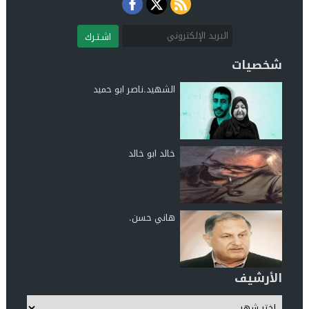
اشـتـرك
شخصيات
الشهيد.ناصر ابو حميد
خالد ابو خالد
هاني حسن.
الأرشيف