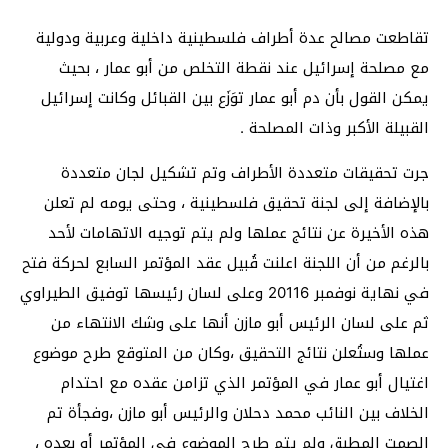
تقاطعت مصالح عدة أطراف فلسطينية داخلية وعربية ودولية
مع مصلحة إسرائيل عند نقطة التخلص من أبو عمار ، بحيث
يمكن القول بأن دم أبو عمار توَزَع بين القبائل وكانت إسرائيل
القبيلة الأكبر وذات المصلحة .
جرت تحقيقات متعددة الأطراف وتم تشكيل لجان متعددة
بالإضافة إلى لجنة تحقيق فلسطينية ، وحتى يومه لم تعلن
هذه الأخيرة عن نتائج عملها ولم يتم توجيه الاتهامات لأحد
بالرغم من أن اللجنة اعلنت قُبيل عقد المؤتمر السابع لحركة فتح
في نهاية نوفمبر 20116 وعلى لسان رئيسها توفيق الطيراوي
ثم على لسان الرئيس أبو مازن أنها على وشك الانتهاء من
عملها وستُعلن نتائج التحقيق ،وكان من المتوقع طرح موضوع
اغتيال أبو عمار في المؤتمر الذي تزامن عقده مع احتدام
الخلاف بين النائب محمد دحلان والرئيس أبو مازن ،وفجأة تم
الصمت المطبق ولم يتم طرح الموضوع في المؤتمر أو بعده ،