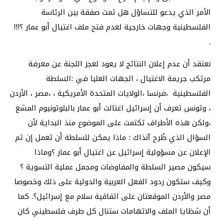
الأمر الذي يدعو للتساؤل هل تمت صفقة بين الرئاسة
الفلسطينية وجهات خارجية لعدم فتح ملف اغتيال أبو عمار ؟!!!
.
نعتقد أن عدم إعلان النتائج لا يعود لعجز اللجنة عن معرفة
مرتكب جريمة الاغتيال ، الجهات العليا في :السلطة
الفلسطينية ،فرنسا ،الولايات المتحدة الأمريكية ، ،مصر ، الأردن
، وتونس تعرف أن إسرائيل اغتالت أبو عمار بالبلوتونيوم المشع
،ولكن هذه الأطراف تكتمت على الموضوع منذ البداية لأن
السؤال الذي طُرح آنذاك : ماذا يمكن للسلطة أن تعمل إن تم
الإعلان عن مسؤولية إسرائيل عن اغتيال أبو عمار ؟وماذا
سيكون مصير السلطة والمفاوضات ومجمل عملية التسوية ؟
وكيف ستكون ردود الفعل العربية والدولية على ذلك وخصوصا
مصر والأردن الموقعتان على اتفاقية سلام مع إسرائيل؟. كما
أن شظايا الملف والاتهامات ستنال كل طرف فلسطيني كان