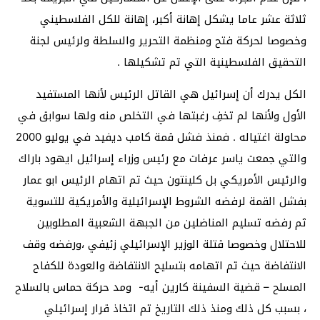
ثلاثة عشر عاما يشكل إهانة أكبر، إهانة للكل الفلسطيني
وخصوصا لحركة فتح ومنظمة التحرير والسلطة ولرئيس لجنة
التحقيق الفلسطينية التي تم تشكيلها .
الكل يدرك أن إسرائيل هي القاتل الرئيس لأنها المستفيد
الأول ولأنها لم تخفِ رغبتها في التخلص منه ولها سوابق في
محاولة اغتياله . فمنذ فشل قمة كامب ديفيد في يوليو 2000
والتي جمعت ياسر عرفات مع رئيس وزراء إسرائيل ايهود باراك
والرئيس الأمريكي بل كلينتون حيث تم اتهام الرئيس ابو عمار
بفشل القمة لرفضه الشروط الإسرائيلية والأمريكية للتسوية
ثم رفضه تسليم المناضلين من الجبهة الشعبية المطلوبين
للاحتلال وخصوصا قتلة الوزير الإسرائيلي زئيفي ،ورفضه وقف
الانتفاضة حيث تم اتهامه بتسليح الانتفاضة والعودة للكفاح
المسلح – قضية السفينة كارين أيه- ومد حركة حماس بالسلاح
، بسبب كل ذلك ومنذ ذلك التاريخ تم اتخاذ قرار إسرائيلي