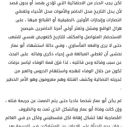
لكن يجب الحذر من الاحتفائية التي تؤدي بقصد أو بدون قصد
لأن يحل التاريخ محل الحاضر والأموات محل الأحياء وتغطي
انتصارات وإنجازات الأولين ،الحقيقية أو المُبالغ فيها ، على
هزال الواقع وفشل وتعثر أولي أمرنا الحاضرين ،فيصبح
الاستحضار المتواصل والمكثف للتاريخ كتعويض نفسي للشعب
حتى لا يرى واقعه المأساوي ، وفي حالة استشهاد أبو عمار
نخشى أن تغطي المبالغة في إحياء ذكرى وفاته على البحث
عن سبب وفاته وعن قاتليه ، لذا فإن قمة الوفاء لياسر عرفات
تكون من خلال الوفاء لنهجه واستلهام الدروس والعبر من
تجربته النضالية وكشف القتلة وهم معروفون وهو الأمر الخطير
.
لم يكن أبو عمار شخصا عاديا حتى يتم الصمت عن جريمة فتله ،
وإن كانت وفاة أبو عمار وبالشكل الذي تمت به والظروف
المُصاحِبة لها تشكل إهانة لكل فلسطيني ولكل حر في العالم
، فإن عدم الجرأة على الإعلان عن المشاركين في الجريمة بعد