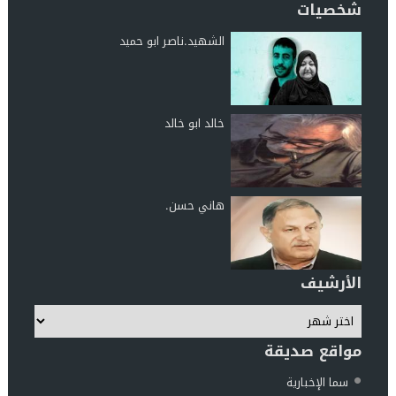
شخصيات
الشهيد.ناصر ابو حميد
خالد ابو خالد
هاني حسن.
الأرشيف
مواقع صديقة
سما الإخبارية