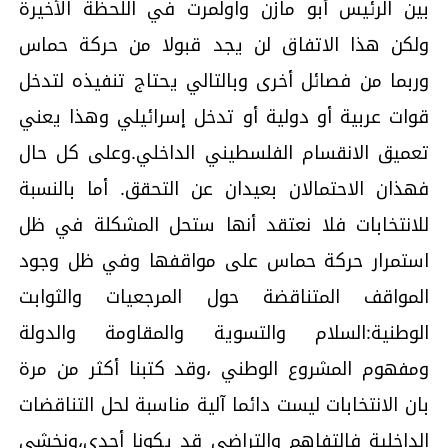
بين الرئيس أبو مازن واولمرت في اللحظة الأخيرة
ولكن هذا الاتفاق لن يجد قبولا من حركة حماس
وربما من فصائل أخرى وبالتالي يحتاج تنفيذه لتدخل
قوات عربية أو دولية أو تدخل إسرائيلي وهذا يعني
تعميق الانقسام الفلسطيني الداخلي.وعلى كل حال
فهذان الاحتمالان بعيدان عن التحقق. أما بالنسبة
للانتخابات فلا نعتقد أنها ستحل المشكلة في ظل
استمرار حركة حماس على مواقفها وفي ظل وجود
المواقف المتناقضة حول المرجعيات والثوابت
الوطنية:السلام والتسوية والمقاومة والدولة
ومفهوم المشروع الوطني ،وقد كتبنا أكثر من مرة
بان الانتخابات ليست دائما آلية مناسبة لحل التناقضات
الداخلية فالتفاهم والتراضي قد يكونا أجدى،ونخشى