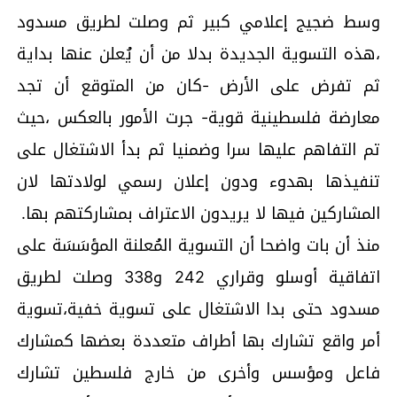
وسط ضجيج إعلامي كبير ثم وصلت لطريق مسدود
،هذه التسوية الجديدة بدلا من أن يُعلن عنها بداية
ثم تفرض على الأرض -كان من المتوقع أن تجد
معارضة فلسطينية قوية- جرت الأمور بالعكس ،حيث
تم التفاهم عليها سرا وضمنيا ثم بدأ الاشتغال على
تنفيذها بهدوء ودون إعلان رسمي لولادتها لان
المشاركين فيها لا يريدون الاعتراف بمشاركتهم بها.
منذ أن بات واضحا أن التسوية المُعلنة المؤسَسَة على
اتفاقية أوسلو وقراري 242 و338 وصلت لطريق
مسدود حتى بدا الاشتغال على تسوية خفية،تسوية
أمر واقع تشارك بها أطراف متعددة بعضها كمشارك
فاعل ومؤسس وأخرى من خارج فلسطين تشارك