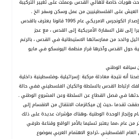
حت هويات خاصة لأهالي القدس ،وعملت على تغيير التركيبة
العيش على الفلسطينيين من عمل وسكن وسفر الخ .
ما ساعد إسرائيل في تنفيذ مخططاتها في القدس إصدار الكونجرس الامريكي عام 1995 قانونا يعترف بالقدس
ا إلى نقل السفارة الأمريكية إلى القدس ، مع عجز
ئيل والحد من ممارساتها الاستيطانية في القدس ، بالرغم
نية حول القدس وآخرها قرار منظمة اليونسكو في مايو
نا أنه نتيجة معادلة مركبة :إسرائيلية ،وفلسطينية داخلية
س لفك ارتباط القدس بالسلطة والكيان الفلسطيني ففي حالة
عدتها في فصل القطاع عن السلطة وعن المشروع الوطني .
ققت تقدما ،حيث إن ميكانزمات الانتقال من الانقسام إلى
سام وإنجاز الوحدة الوطنية ،وهناك مؤشرات عديدة على ذلك
 من عام ،مما يعتبر تسليما بالأمر الواقع وقناعة طرفي
العام الفلسطيني ،تراجع الاهتمام العربي بموضوع