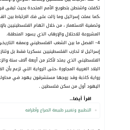
تكفلت واشنطن بتطويع الأمم المتحدة بحيث تبقى قرا
،كما عملت إسرائيل وما زالت على فك الارتباط بين ال
وتصفية الاستعمار ، من خلال اتهام الفلسطينيين با
المشروعة للاحتلال والإرهاب الذي يسود المنطقة.
4- الفصل ما بين الشعب الفلسطيني وعمقه التاريخي
إسرائيل لا تحارب الفلسطينيين عسكريا فقط بل وتنازع
الفلسطيني الذي يمتد لأكثر من أربعة آلاف سنة وال
البلاد العربية المجاورة ،حتى الرواية التي تزعم بأن
رواية كاذبة وقد روجها مستشرقون يهود في محاولة لإح
اليهود أول من سكن فلسطين .
اقرأ أيضا...
التطبيع وتغيير طبيعة الصراع وأطرافه