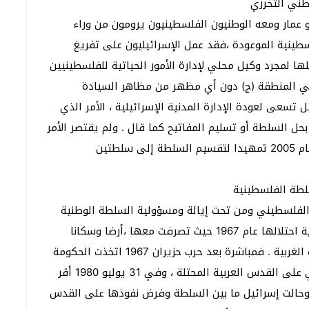
و عمار ومعه الوطنيون الفلسطينيون يرومون من وراء
طينية الموعودة ،فقد عمل الإسرائيليون على تفريغ
 لمجرد وكيل محلي لإدارة الأمور الحياتية للفلسطينيين
 المنطقة (ج) دون أي مظهر من مظاهر السيادة
تسعى لعودة الإدارة المدنية الإسرائيلية ، الأمر الذي
حل السلطة أو تسليم المفاتيح كما قال . ولم يقتصر الأمر
على ذلك بل قامت إسرائيل بالانسحاب من قطاع غزة عام 2005 تمهيدا لتقسيم السلطة إلى سلطتين
الفلسطيني ومن تحت إيالة ومسؤولية السلطة الوطنية
الفلسطينية ،ونجاحها النسبي في ذلك بعود إلى بداية احتلالها عام 1967 حيث تصرفت معها ،أرضا وسكانا
،بطريقة مغايرة مع تصرفاتها مع بقية مناطق الضفة الغربية . فمباشرة بعد حرب حزيران 1967 اتخذت الحكومة
الإسرائيلية قرارها القاضي بسريان القانون الإسرائيلي على القدس العربية المحتلة ، وفي 31 يوليو 1980 أقر
 ،وحالت إسرائيل ما بين السلطة وفرض نفوذها على القدس