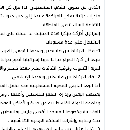
الأدنى من حقوق الشعب الفلسطيني ،لذا فإن كل الأط
منجزات جزئية يمكن المراكمة عليها إلى حين حدوث تغ
الثقافة السائدة في المنطقة .
إسرائيل أدركت مبكرا هذه الحقيقة لذا عملت على تفك
الاشتغال على عدة مستويات :
1- فكل الارتباط بين فلسطين وبعدها القومي العربي
فبعد أن كان الصراع صراعا عربيا إسرائيليا أصبح صراع
لمربع التسوية وتوقيع اتفاقات سلام معها كمصر والأ
2- فك الارتباط بين فلسطين وبعدها الإسلامي
أما البعد الديني للقصية الفلسطينية فقد تكفل الم
بعضهم البعض وإدارة الظهر لفلسطين وأهلها ، ومن
وعاصمة للدولة الفلسطينية من جهة والأماكن المقدس
المقدسة وخصوصا المسجد الأقصى وليس بفلسطين وأ
تحت وصاية وإشراف المملكة الاردنية الهاشمية .
3- فك الارتباط بين فلسطين وبعدها الدولي والإنساني