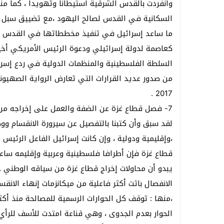
وانفردت بالقدس الشرقية استيطانا وتهويدا ، كما من
السكانية في القدس لصالح اليهود ،مع تضييق سبل 
كعاصمة لدولة إسرائيلي ودعوة الرئيس الأمريكي أخير
السلطة الفلسطينية والمنظمات الدولية في ردع إسرا
من صدور عديد القرارات التي تعارض الرواية الصهيو
2017 .
7- فصل قطاع غزة عن الضفة والعمل على إخراجه من سياقه الوطني
لقد سبق وأن كتبنا بالتفصيل عن سيرورة الانقسام ووضح
،وإقليمية ودولية ، وإن كانت إسرائيل الفاعل الرئي
قطاع غزة فإن أطرافا فلسطينية وعربية وإقليمه سا
يبدو أن محاولات إخراج قطاع غزة من سياقه الوطني ح
الانفصال باتت أكثر فاعلية من ميكانزمات إنهاء الانق
،منها : توقف كل الحوارات الرسمية للمصالحة منذ أكثر
الحوار بعدم الجدوى ، وهي قناعة امتدت للأسف للرأي 