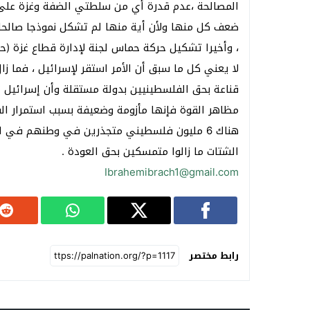
المصالحة ،عدم قدرة أي من سلطتي الضفة وغزة على
ضعف كل منها ولأن أية منها لم تشكل نموذجا صالحا ل
، وأخيرا تشكيل حركة حماس لجنة لإدارة قطاع غزة (حك
لا يعني كل ما سبق أن الأمر استقر لإسرائيل ، فما زا
قناعة بحق الفلسطينيين بدولة مستقلة وأن إسرائيل ت
مظاهر القوة فإنها مأزومة وضعيفة بسبب استمرار ال
الشتات ما زالوا متمسكين بحق العودة .
Ibrahemibrach1@gmail.com
رابط مختصر