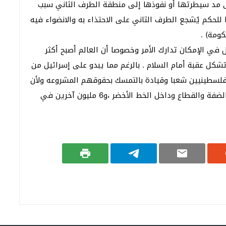
 مد سيطرتها أو نفوذها إلى منطقة الطرف الثاني سبب
لحكم يُشجع الطرف الثاني على الاحتذاء به والانضواء فيه
ومة) .
ل في الإمكان تدارك الأمر وخصوصا أن العالم أصبح أكثر
شكل عقبة أمام السلام . بالرغم مما يبدو على إسرائيل من
فلسطينيين شعبا وقيادة بالتمسك بحقوقهم المشروعه ولأن
هناك 6 مليون فلسطيني متجذرين في وطنهم في الضفة والقطاع وداخل الخط الأخضر ،و6 مليون آخرين في