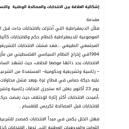
إشكالية العلاقة بين الانتخابات والمصالحة الوطنية
والتسو
مقدمة
فلأن الديمقراطية التي اُختزلت بالانتخابات جاءت قبل
الموضوعية للديمقراطية كنظام حكم وللانتخابات كآلي
المجتمعي الطبيعي …فقد فشلت الانتخابات التشريعي
1994في إخراج النظام السياسي الفلسطيني من مأ
الانتخابات بحد ذاتها موضعا للخلاف، حيث تشهد السا
عليه حركة حماس في قطاع غزة ،وبعد فشل محاولات 
،أصبحت الانتخابات أكثر إثارة للإختلاف حيث رفضت ح
للانتخابات قبل المصالحة تكريس للانقسام .
فهل الخلل يكمن في مبدأ الانتخابات كمصدر للشرعية