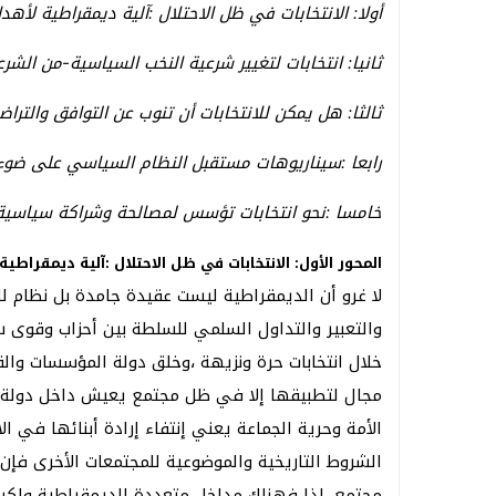
أولا: الانتخابات في ظل الاحتلال :آلية ديمقراطية لأه
ثانيا: انتخابات لتغيير شرعية النخب السياسية-من الشر
ثالثا: هل يمكن للانتخابات أن تنوب عن التوافق والتر
رابعا :سيناريوهات مستقبل النظام السياسي على ضوء إ
خامسا :نحو انتخابات تؤسس لمصالحة وشراكة سياسي
المحور الأول: الانتخابات في ظل الاحتلال :آلية ديمقراط
لا غرو أن الديمقراطية ليست عقيدة جامدة بل نظام 
والتعبير والتداول السلمي للسلطة بين أحزاب وقوى 
خلال انتخابات حرة ونزيهة ،وخلق دولة المؤسسات والقا
مجال لتطبيقها إلا في ظل مجتمع يعيش داخل دولة ذ
الأمة وحرية الجماعة يعني إنتفاء إرادة أبنائها في 
الشروط التاريخية والموضوعية للمجتمعات الأخرى فإ
مجتمع ،لذا فهناك مداخل متعددة للديمقراطية ولكن 