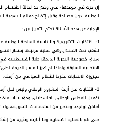
إن جرت في موعدها- علي وضع حد لحالة الانقسام الس
الوطنية بدون مصالحة وقبل إتضاح معالم التسوية ال
الإجابة عن هذه الأسئلة تحتم التمييز بين :
1- الانتخابات التشريعية والرئاسية للسلطة الوطني
لشعب تحت الاحتلال،وهي عملية مرتبطة بمسار التسوية
سياق خصوصية التجربة الديمقراطية الفلسطينية في 
الانتخابية السابقة ولماذا لم تعزز المسار الديمقراط
صيرورة الانتخابات مخرجا للنظام السياسي من أزمته.
2- انتخابات لحل أزمة المشروع الوطني وليس لحل أزم
تفعيل المجلس الوطني الفلسطيني ومؤسسات منظمة 
أماكن تواجده ومتحرر من استحقاقات التسوية،سواء تم ذ
حتى نلم بالعملية الانتخابية وما أثارته وتثيره من إشك