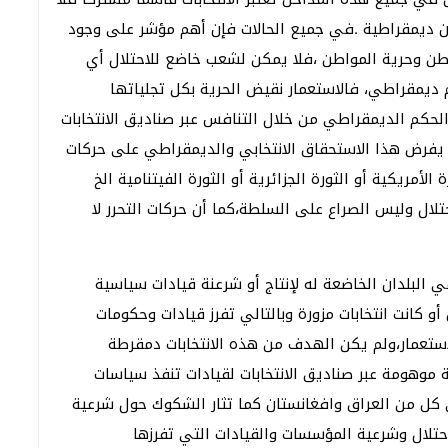
دون ديمقراطية .في جميع الحالات فإن أهم مؤشر على وجود
طن وحرية المواطن ،فلا يمكن لشعب خاضع للاحتلال أي
 ديمقراطي، فالاستعمار نقيض الحرية بكل تجلياتها
الحكم الديمقراطي من خلال التنافس عبر صناديق الانتخابات
يفرض هذا الاستحقاق الانتخابي والديمقراطي على حركات
الأمريكية أو الثورة الجزائرية أو الثورة الفيتنامية الخ
لال وليس الصراع على السلطة،كما أن حركات التحرر لا
 البلدان الخاضعة له لإنتاج أو شرعنة قيادات سياسية
 كانت انتخابات مزورة وبالتالي تفرز قيادات وحكومات
ستعمار،ولم يكن الهدف من هذه الانتخابات دمقرطة
 موهومة عبر صناديق الانتخابات لقيادات تنفذ سياسات
في كل من العراق وافغانستان كما تثار الشكوك حول شرعية
حتلال وشرعية المؤسسات والقيادات التي تفرزها