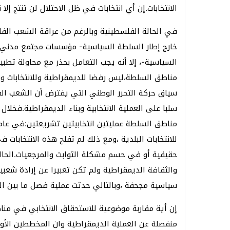
الانتخابات.إن أي انتخابات في ظل الاحتلال لن تنتج إل
في الحالة الفلسطينية وبالرغم من عراقة الشعب الف
خارج إطار السلطة السياسية- مؤسسات مجتمع مدني كا
السياسية-، إلا أنه يجب التعامل بحذر مع محاولة تط
مناطق السلطة،ليس رفضا للديمقراطية وللانتخابات ول
سياق حركة التحرر الوطني التي يفترض أن الشعب الفلس
سلبا على العملية الانتخابية وبناء الديمقراطية.ف
للانتخابات البلدية ،ومع ذلك لم تفلح هذه الانتخاب
حقيقية أو في حسم مشكلة الثوابت والمرجعيات.الحال
والثقافة الديمقراطية ولم تكن تعبيرا عن إرادة شعب
سياسية مجحفة ،وبالتالي حدثت عملية فصل ما بين العمل
إن أية مقاربة موضوعية للاستحقاق الانتخابي في منا
منفصلة عن العملية الديمقراطية وان المخططين ال