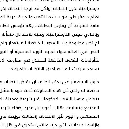
ديمقراطية بدون انتخابات ،ولكن قد توجد انتخابات ب
نظام ديمقراطي هو سيادة الشعب والحرية، حرية الو
فاقد للسيادة أن يمارس انتخابات نزيهة تؤسس لنظام
وبالتالي نقيض الديمقراطية. وعليه نلاحظ بان مسألة 
لم تكن مطروحة عند الشعوب الخاضعة للاستعمار ولم 
التحرر في العالم سواء تجربة الثورة الفرنسية أو الثورة 
،فأولويات الشعوب الخاضعة للاحتلال هي مقاومة الاحت
تستمد شرعيتها من صناديق الانتخابات بالضرورة.
حاول الاستعمار في بعض الحالات ان يفرض انتخابات في
خاضعة له ولكن كل هذه المحاولات كانت تبوء بالفشل أو
يتعامل معها الشعب كحكومات غير شرعية وعميلة للا
المجتمع وتسليمه مقاليد أموره بل مجرد إضفاء شرعية
المستعمر. و اليوم تثير الانتخابات إشكالات عويصة 
ونزاهة الانتخابات التي جرت والتي ستجرى في ظل الا