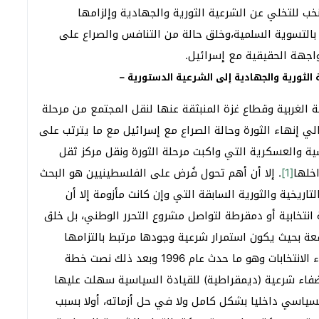
ب للتخلي عن الشرعية الثورية والجهادية وإلزامها
بالتسوية السلمية،وخلق حالة من التنافس والصراع على
واجهة الحقيقية مع إسرائيل.
ة الثورية والجهادية إلى الشرعية الدستورية –
لغربية وقطاع غزة المنبثقة عنها لنقل المجتمع من مرحلة
الي إنهاء الثورة وحالة الصراع مع إسرائيل مع ما يترتب على
 والعسكرية التي واكبت مرحلة الثورة ونقل مركز ثقل
خلها
[1]
. إلا أن أهم تحول فُرض على الفلسطينيين هو البحث
ريخية والثورية السابقة التي وإن كانت مأزومة إلا أن
انتخابية أو دمقرطة لتواصل مشروع التحرر الوطني، بل خلق
عة بحيث يكون استمرار شرعية وجودها مرتبط بالتزامها
بهذه الاتفاقات،من هنا نصت اتفاقات أوسلو على إجراء الانتخابات وهو ما حدث عام 1996 وبعد ذلك نصت خطة
خابات 1996 وإن نجحت في إضفاء شرعية (ديمقراطية) للقيادة السياسية سهلت عليها
لسياسي داخليا بشكل كامل ولا في حل أزماته، أولا بسبب