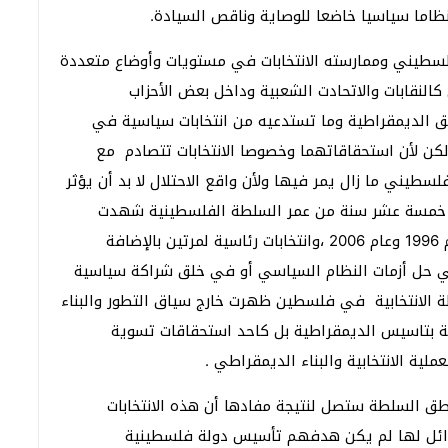
ا نظاما سياسيا خاضعا للوصاية وناقص السيادة.
لسطيني وممارسته الانتخابات في مستويات وأوضاع متعددة
لنقابات والاتحادت الشعبية وداخل بعض الأحزاب
بيق الديمقراطية وما تستدعيه من انتخابات سياسية في
كن لأن استحقاقاتهما وخصوصا الانتخابات تتصادم مع
طيني ما زال يمر فيها ولأن واقع الاحتلال لا بد أن يؤثر
خلال خمسة عشر سنة من عمر السلطة الفلسطينية شهدت
مناطق السلطة عمليتين انتخابيتين تشريعتين:في عام 1996 وعام 2006 ،وانتخابات رئاسية لمرتين بالإضافة
ات في حل أزمات النظام السياسي أو في خلق شراكة سياسية
ة الانتخابية في فلسطين ظهرت خارج سياق التطور والبناء
ية بتاسيس الديمقراطية بل كاحد استحقاقات تسوية
ية الانتخابية والبناء الديمقراطي .
طق السلطة ستصل لنتيجة مفادها أن هذه الانتخابات
أوائل لها لم يكن هدفهم تأسيس دولة فلسطينية