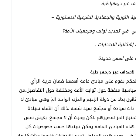
داف غير ديمقراطية
عية الثورية والجهادية للشرعية الدستورية –
اضي في تحديد ثوابت ومرجعيات الأمة؟
شكالية الانتخابات .
ة على اسس جديدة
ية لأهداف غير ديمقراطية
للحكم يقوم على مبادئ عامة أهمها ضمان حرية الرأي
سياسية متفقة حول ثوابت الأمة ومختلفة حول التفاصيل،من
نون بدلا من دولة الزعيم والحزب الواحد الخ وهي مبادئ لا
ات سيادة أو مجتمع سيد نفسه ،ذلك أن انتفاء سيادة
الاختيار الحر لمصيرهم .لكن وحيث أن لا مجتمع يعيش نفس
ن هذه المبادئ العامة يمكن تبيئتها حسب خصوصيات كل
في جميع هذه المداخل تعتبر الانتخابات قاسما مشتركا فلا