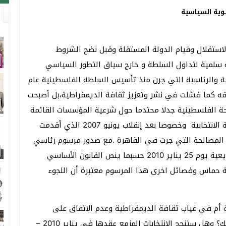
ية السياسية
 الاستقلال وقيام الدولة المستقلة وقبل نضج الشروط
ة سلمية لتداول السلطة و خارج سياق التطور السياسي
ة والرئاسية التي جرن منذ تأسيس السلطة الفلسطينية عام
زقه كما فشلت في نشر وتعزيز ثقافة الديمقراطية،بل أصبحت
حة الفلسطينية جدلا محتدما حول شرعية المؤسسات القائمة
– رئاسية وتشريعية وحكومية- المستمدة من الشرعية الانتخابية وخصوصا بعد إنقلاب يونيو 2007 الذي أقدمت
المصالحة التي جرت في القاهرة .مع صدور مرسوم رئاسي
يوم 23 أكتوبر يعلن انه ستجرى انتخابات رئاسية وتشريعية يوم 25 يناير 2010 حسبما ينص القانون الأساسي
ركة حماس وفصائل اخرى هذا المرسوم معتبرة أن اللجوء
 أم في غياب ثقافة الديمقراطية وعدم الاتفاق على
الثوابت والمرجعيات الوطنية التي تجعل الانتخابات كذلك؟ وهل ستنجح الانتخابات المزمع عقدها في يناير 2010 –