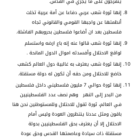
يتفرجون على ما يجري في القدس.
إنها ثورة شعب عربي دفاعا عن أمة عربية تخلت
أنظمتها عن واجبها القومي والقانوني تجاه
فلسطين بعد ان أضاعوا فلسطين بحروبهم الفاشلة.
إنها ثورة شعب قالوا عنه إنه باع ارضه واستسلم
لواقع الاحتلال وأفسدته اموال الدول المانحة .
إنها ثورة شعب يعترف به غالبية دول العالم كشعب
خاضع للاحتلال ومن حقه أن تكون له دولة مستقلة.
إنها ثورة حوالي 7 مليون فلسطيني داخل فلسطين
من البحر إلى النهر وهم نصف عدد الفلسطينيين
في العالم، ثورة تقول للاحتلال وللمستوطنين نحن هنا
باقون ومثل عددنا ينتظرون العودة وليس أمام
الاحتلال إلا أن يعترف بحق الفلسطينيين بدولة
مستقلة ذات سيادة وعاصمتها القدس وحق عودة