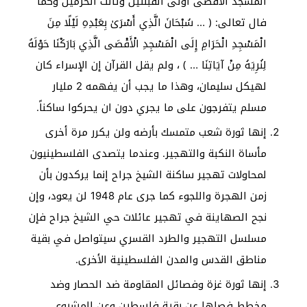
المسجد الأقصى أولى القبلتين وثالث الحرمين وكما
فال تعالى: ﴿ … سُبْحَانَ الَّذِي أَسْرَىٰ بِعَبْدِهِ لَيْلًا مِنَ
الْمَسْجِدِ الْحَرَامِ إِلَى الْمَسْجِدِ الْأَقْصَى الَّذِي بَارَكْنَا حَوْلَهُ
لِنُرِيَهُ مِنْ آيَاتِنَا … ﴾ ، ولم يقل القرآن إن الإسراء كان
لهيكل سليمان، وهذا ما يجب أن يفهمه 2 مليار
مسلم يتفرجون على ما يجري دون ان يحركوا ساكناً.
إنها ثورة شعب متمسك بأرضه ولن يكرر مرة أخرى
مأساة النكبة والتهجير. وعندما يتصدى الفلسطينيون
لمحاولات تهجير ساكنة الشيخ جراح إنما يركدون بأن
زمن الهجرة واللجوء كما جرى عام 1948 لن يعود، وإن
نجح الصهاينة في تهجير عائلات حي الشيخ جراح فإن
مسلسل التهجير والطرد القسري سيتواصل في بقية
مناطق القدس والمدن الفلسطينية الأخرى.
إنها ثورة غزة وفصائل المقاومة ضد الحصار وضد
مخطط فصلها عن بقية فلسطين وعن المشروع