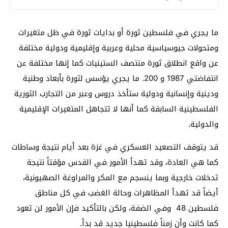
ما يجري في فلسطين ثورة أو بدايات ثورة في ظل متغيرات
ومتحولات جيوسياسية محلية وعربية وإقليمية ودولية مختلفة
عن واقع انطلاق ثورة منتصف الستينيات كما إنها مختلفة عن
انتفاضتي 1987 و 200. ما يجري يؤسس لثورة بأبعاد وطنية
ودينية وإنسانية ودولية ستأخذ دروس وعبر من التجارب الثورية
الفلسطينية السابقة كما أنها لا تتجاهل المتغيرات الإقليمية
والدولية.
قد يتوقف التصعيد العسكري في غزة بعد أيام نتيجة وساطات
كما هي العادة، وقد تهدأ الأمور في القدس مؤقتاً نتيجة
تدخلات خارجية وبما ينسجم مع المكر والمراوغة الصهيونية،
أيضاً قد تهدأ المظاهرات وحالة الغضب في كل مناطق
فلسطين 48 وفي الضفة، ولكن بالتأكيد فإن الأمور لن تعود
كما كانت وأن زمناً فلسطينيا جديد قد بدأ.