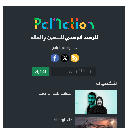
د. ابراهيم ابراش
اشـتـرك
شخصيات
الشهيد.ناصر ابو حميد
خالد ابو خالد