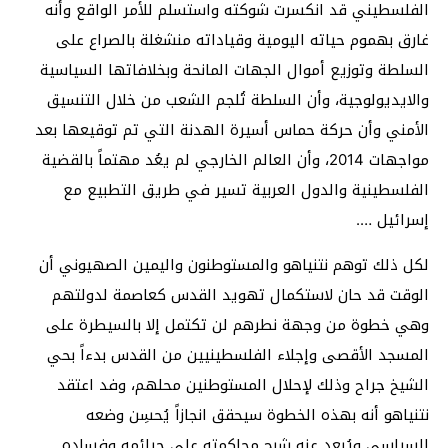
الفلسطيني قد انكسرت شوكته واستسلم للأمر الواقع وأنه
غارق بهموم حياته اليومية وقياداته منشغلة بالصراع على
السلطة وتوزيع أموال الجهات المانحة وبخلافاتها السياسية
والايديولوجية، وأن السلطة تُلجم الشعب من خلال التنسيق
الأمني وأن حركة حماس أسيرة الهدنة التي تم توقيعها بعد
مواجهات 2014، وأن العالم الخارجي لم يعُد مهتماً بالقضية
الفلسطينية والدول العربية تسير في طريق التطبيع مع
إسرائيل ….
لكل ذلك توهم نتنياهو والمستوطنون واليمين الصهيوني أن
الوقت قد حان لاستكمال تهويد القدس كعاصمة لدولتهم
وهي خطوة من وجهة نطرهم لن تكتمل إلا بالسيطرة على
المسجد الأقصى وإجلاء الفلسطينيين من القدس بدءاً بحي
الشيخ جراح وذلك لإحلال المستوطنين محلهم، وفد اعتقد
نتنياهو أنه بهذه الخطوة سيحقق انجازاً يُحسِن وضعه
السياسي ويُبعد عنه شبح محاكمته على جرائمه وفساده.