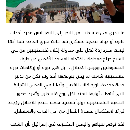
ما يجري في فلسطين من البحر إلى النهر ليس مجرد أحداث
عابرة أو جولة تصعيد عسكري كما كانت تجري العادة، كما أنها
ليست مجرد ردة فعل على محاولة إخلاء فلسطينيين من حي
الشيخ جراح ومحاولات اقتحام المسجد الأقصى من طرف
المستوطنين وجيش الاحتلال … بل هي ثورة أو إرهاصات ثورة
فلسطينية شاملة لم يكن يتوقعها أحد ولم تكن من تدبير
جهة محددة، ثورة كانت القدس وأهلنا في القدس الشرارة
التي أشعلت أوارها لتمتد لكل ربوع فلسطين وتُعيد حضور
القضية الفلسطينية دولياً كقضية شعب يخضع للاحتلال ويُجدد
ثورته لاستكمال مسيرة النضال من أجل الحرية والاستقلال.
لقد توهم نتنياهو واليمين المتطرف في إسرائيل بأن الشعب