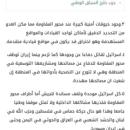
حرب خارج السياق الوطني
٣.وجود خروقات أمنية كبيرة عند محور المقاومة مما مكن العدو
من التحديد الدقيق لأماكن تواجد القيادات والمواقع
المستهدفة وهو اختراق قد يكون في مواقع قيادية متقدمة.
٤.اسرائيل تقاتل دفاعا عن وجودها كما تزعم بينما إيران توظف
محور المقاومة للدفاع عن مصالحها ومشاريعها التوسعية في
المنطقة وهي لا تتورع عن التضحية بأدواتها في المنطقة إن
شعرت ان مصالحها مهددة.
٥.كل اسرائيل موحدة وتقف مساندة للجيش أما أطراف محور
المقاومة فلديها مشاكلها الداخلية ولا تمثل موقفا وطنيا
جامعا وهذا هو حال حركة حماس في فلسطين وحزب الله في
لبنان والحشد الشعبي في العراق والحوثي في اليمن وحتى
في إيران وسوريا.