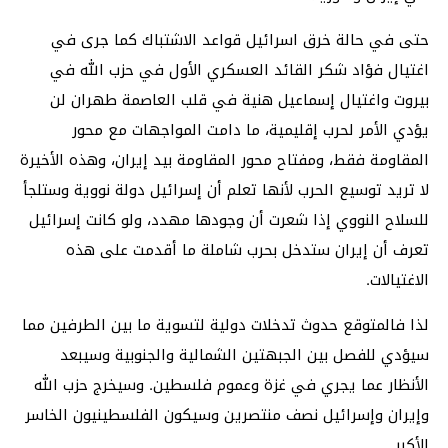
حتى في حالة خرق اسرائيل قواعد الاشتباك كما جرى في
اغتيال فؤاد شكر القائد العسكري الأول في حزب الله في
بيروت واغتيال إسماعيل هنية في قلب العاصمة طهران لن
يؤدي الأمر لحرب إقليمية، ما دامت المواجهات مع محور
المقاومة فقط، ومفتاح محور المقاومة بيد إيران، وهذه الأخيرة
لا تريد توسيع الحرب لأنها تعلم أن إسرائيل دولة نووية وستلجأ
للسلاح النووي إذا شعرت أن وجودها مهدد، ولو كانت إسرائيل
تعرف أن إيران ستدخل بحرب شاملة ما أقدمت على هذه
الاغتيالات.
لذا فالمتوقع حدوث تدخلات دولية لتسوية ما بين الطرفين مما
سيؤدي للفصل بين الجبهتين الشمالية والجنوبية وسيبعد
الأنظار عما يجري في غزة وعموم فلسطين. وسيخرج حزب الله
وإيران وإسرائيل نصف منتصرين وسيكون الفلسطينيون الخاسر
الأكبر.