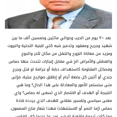
بعد ٣٠٠ يوم من الحرب وحوالي مائتين وخمسين ألف ما بين
شهيد وجريح ومفقود وتدمير شبه كلي للبنية التحتية والبيوت
ومزيد من معاناة النزوح والتنقل من مكان لآخر والجوع
والعطش والأمراض الخ في مقابل إنجازات تتحدث عنها حماس
وفصائل المقاومة كاستهداف دبابة أو جرافة او قتل وجرح
جندي أو أتنين كل بضعة أيام أو إطلاق صواريخ عبثية، فإلى
متى ستستمر الأمور والمعادلة على هذا الحال؟ وما هي
النتيجة أو الهدف أو الانتصار الذي تسعى له حماس؟ واي
معنى سياسي وتفسير عقلاني للهدف الذي يردده قادة
حماس (إما النصر أو الاستشهاد) فهذا شعار فارغ المضمون،
ربما كانت ترجمة واقعية له في زمن ما عندما كان الفارس