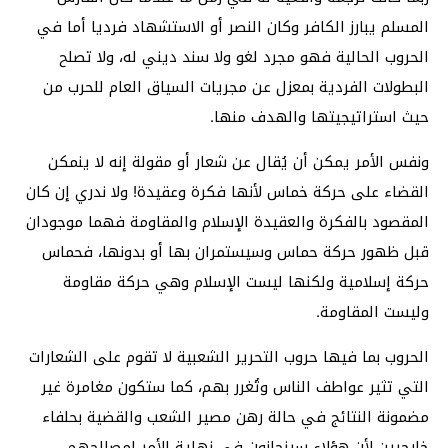
المسلم يبارز الكافر وكان النصر أو الاستشهاد فرديا أما في
الحروب الحالية فهو مجرد لغو ولا سند ديني له، ولا تصلح
البطولات الفردية بمعزل عن مجريات السياق العام للحرب من
حيث استراتيجيتها والهدف منها.
ونفس الأمر يمكن أن يُقال عن شعار أو مقولة إنه لا ينمكن
القضاء على حركة خماس لأنها فكرة وعقيدة! ولا ندري إن كان
المقصود بالفكرة والعقيدة الإسلام والمقاومة فهما موجودان
قبل ظهور حركة حماس وسيستمران بها أو بدونها، فحماس
حركة إسلامية ولكنها ليست الإسلام وهي حركة مقاومة
وليست المقاومة.
الحروب بما فيها حروب التحرير الشعبية لا تقوم على الشعارات
التي تثير عواطف الناس وتُغرر بهم، كما ستكون مغامرة غير
مضمونة النتائج في حالة رهن مصير الشعب والقضية بحلفاء
خارجيين لأن هؤلاء سينحازون في نهاية الأمر لمصالحهم