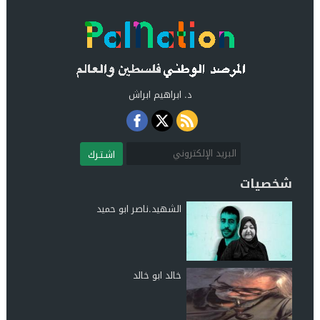
د. ابراهيم ابراش
اشـتـرك
شخصيات
الشهيد.ناصر ابو حميد
خالد ابو خالد