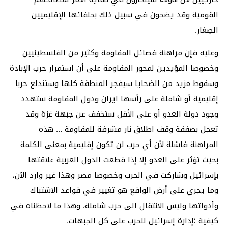
القومية وقد يضحون في سبيل ذلك بحلفائها الإقليميين
الصِغار.
وعليه فإن مراهنة فصائل المقاومة وكثير من الفلسطينيين
وخصوصا المؤيدين لمحور المقاومة على أن استمرار حرب الإبادة
وسقوط مزيد من الضحايا سيفجر المنطقة كلها وستندلع حربا
إقليمية أو شاملة على رأسها ايران ودول المقاومة ستهدد
وجود دولة العدو أو على الأقل ستخفف عن جبهة غزة وقد
تعجل بصفقة وقف اطلاق نار مشرفة للمقاومة … هذه
المراهنة فاشلة لأن أي حرب لن تكون إقليمية بمعنى الكلمة
بحيث تؤثر على العدو إلا إذا قطعت الدول العربية علاقتها
بإسرائيل وشاركت في الحرب وخصوصا مصر وهذا غير وارد الآن،
وما يجري على أرض الواقع هو تغيير في قواعد الاشتباك
وأدواتها وليس الانتقال الى حرب شاملة، وهذا ما لاحظناه في
كيفية ؛إدارة إسرائيل للحرب على كل الجبهات.