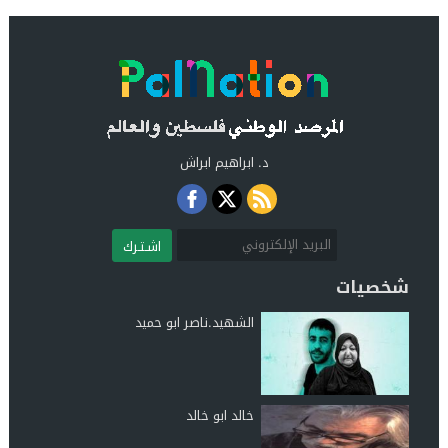
د. ابراهيم ابراش
اشـتـرك
شخصيات
الشهيد.ناصر ابو حميد
خالد ابو خالد