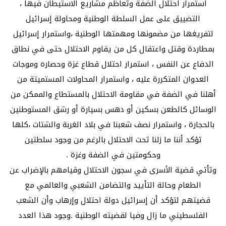
استمرار احتلال الضفة وتعاظم مشاريع الاستيطان فيها ،
التضييق على عمل السلطة الوطنية ومحاولة إسرائيل
لتفريغها من مضمونها ومهمتها الوطنية ،واستمرار إسرائيل
بمطاردة وقتل واعتقال كل من يقاوم الاحتلال حتى في نطاق
الدفاع عن النفس ، استمرار احتلال قطاع غزة وحصاره وموجات
العدوان المتكررة عليه ، واستمرار المحاولات المستميتة من
أهلنا في الضفة في مقاومة الاحتلال بالمستطاع والممكن من
الوسائل كالطعن بسكين أو دهس بسيارة أو رشق المستوطنين
بالحجارة ، واستمرار نصف شعبنا في بلاد الغربة والشتات ،كلها
تؤكد أننا ما زلنا تحت الاحتلال بالرغم من وجود سلطتين
وحكومتين في الضفة وغزة .
وتأتي قضية الأسرى في سجون الاحتلال وقيامهم بالإضراب عن
الطعام وحالة التأييد والتضامن الشعبي والعالمي مع
قضيتهم لتؤكد أن إسرائيل دولة احتلال وإرهاب وأن الشعب
الفلسطيني ما زال وفيا لقضيته الوطنية .وجود هذا العدد